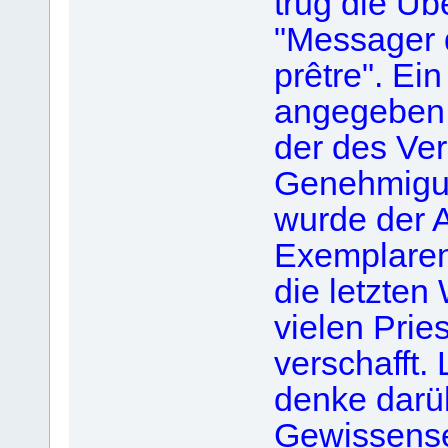
trug die Übe
"Messager 
prêtre". Ei
angegeben, 
der des Ver
Genehmigun
wurde der A
Exemplaren 
die letzten
vielen Prie
verschafft.
denke darüb
Gewissense