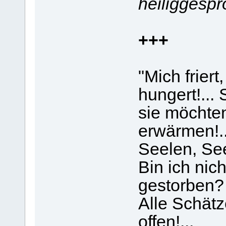
heiliggespr
+++
"Mich friert
hungert!...
sie möchten
erwärmen!..
Seelen, Se
Bin ich nic
gestorben?
Alle Schät
offen!...