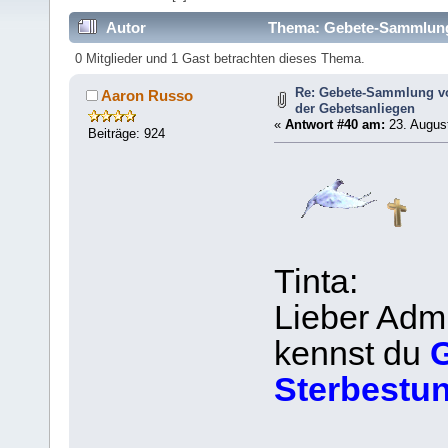
Autor
Thema: Gebete-Sammlung (
364364 mal)
0 Mitglieder und 1 Gast betrachten dieses Thema.
Re: Gebete-Sammlung v
Aaron Russo
der Gebetsanliegen
«
Antwort #40 am:
23. August
Beiträge: 924
Tinta:
Lieber Adm
kennst du
G
Sterbestu