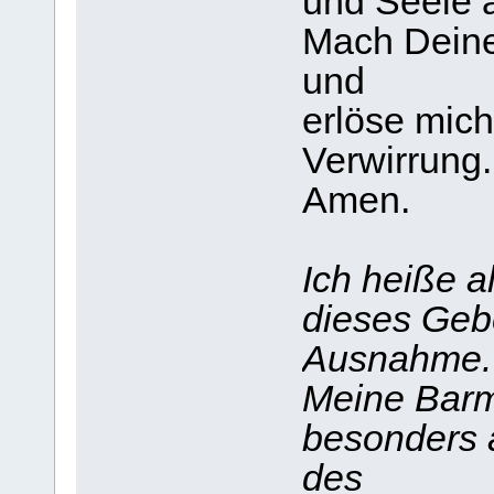
und Seele a
Mach Deine
und
erlöse mich
Verwirrung.
Amen.
Ich heiße a
dieses Geb
Ausnahme.
Meine Barmh
besonders a
des