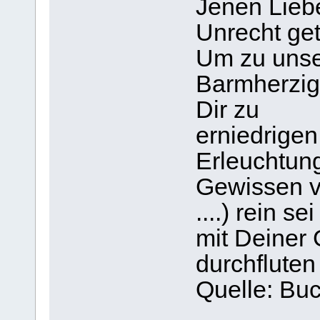
Jenen Lieb
Unrecht ge
Um zu unse
Barmherzigk
Dir zu
erniedrige
Erleuchtun
Gewissen v
....) rein 
mit Deiner 
durchfluten
Quelle: Bu