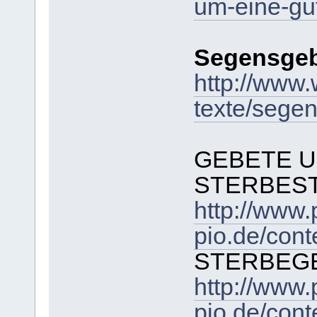
um-eine-gu
Segensgeb
http://www.w
texte/sege
GEBETE U
STERBES
http://www.
pio.de/con
STERBEG
http://www.
pio.de/con