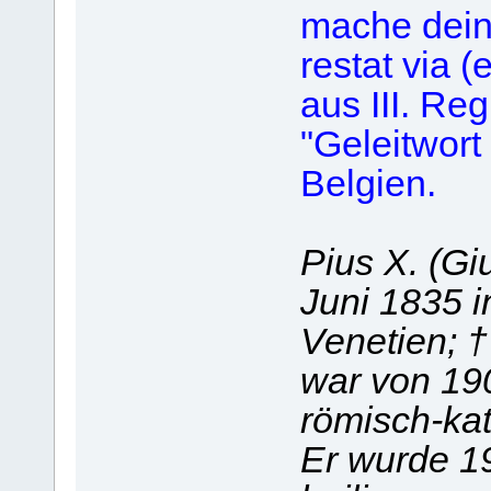
mache deine
restat via (
aus III. Reg
"Geleitwort 
Belgien.
Pius X. (Gi
Juni 1835 
Venetien; †
war von 19
römisch-kat
Er wurde 19