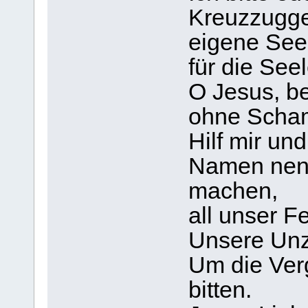
Kreuzzuggeb
eigene See
für die See
O Jesus, be
ohne Scham
Hilf mir un
Namen nenne
machen,
all unser F
Unsere Unz
Um die Ver
bitten.