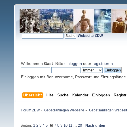
Webseite ZDW
Willkommen
Gast
. Bitte
einloggen
oder
registrieren
.
Einloggen mit Benutzername, Passwort und Sitzungslänge
Übersicht
Hilfe
Suche
Kalender
Einloggen
Registr
Forum ZDW
»
Gebetsanliegen Webseite
»
Gebetsanliegen Websei
Seiten:
1
2
3
4
5
[
6
]
7
8
9
10
11
...
20
Nach unten