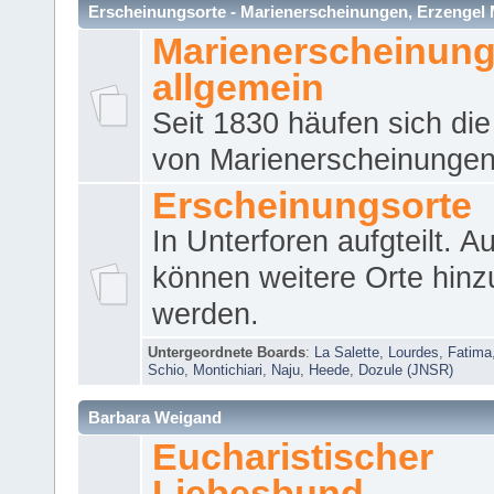
Erscheinungsorte - Marienerscheinungen, Erzengel Micha
Marienerscheinun
allgemein
Seit 1830 häufen sich die
von Marienerscheinungen 
Erscheinungsorte
In Unterforen aufgteilt. 
können weitere Orte hinz
werden.
Untergeordnete Boards
:
La Salette
,
Lourdes
,
Fatima
Schio
,
Montichiari
,
Naju
,
Heede
,
Dozule (JNSR)
Barbara Weigand
Eucharistischer
Liebesbund