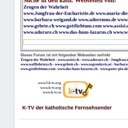
Suche in den kath. Webseiten von:
Zeugen der Wahrheit
www.Jungfrau-der-Eucharistie.de
www.maria-die
www.barbara-weigand.de
www.adoremus.de
www.
www.gebete.ch
www.gottliebtuns.com
www.assisi.
www.adorare.ch
www.das-haus-lazarus.ch
www.wa
Dieses Forum ist mit folgenden Webseiten verlinkt
Zeugen der Wahrheit
-
www.assisi.ch
-
www.adorare.ch
-
Jungfrau.d
www.wallfahrten.ch
-
www.gebete.ch
-
www.segenskreis.at
-
barbara
www.gottliebtuns.com
-
www.das-haus-lazarus.ch
-
www.pater-pio.de
www3.k-tv.org
www.k-tv.org
www.k-tv.at
K-TV der katholische Fernsehsender