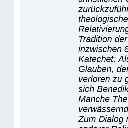
zurückzufüh
theologische
Relativierun
Tradition de
inzwischen 8
Katechet: Al
Glauben, der
verloren zu 
sich Benedik
Manche Theo
verwässernd 
Zum Dialog m