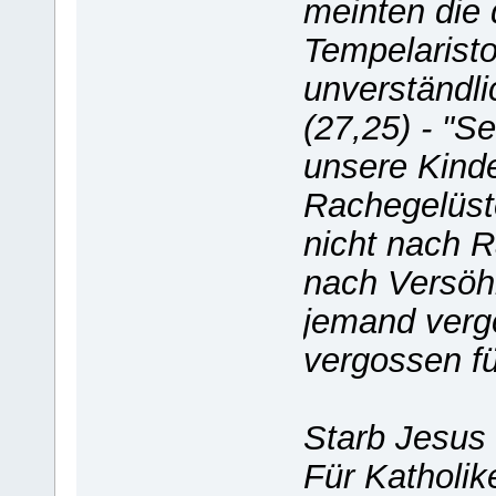
meinten die
Tempelaristok
unverständli
(27,25) - "S
unsere Kinder
Rachegelüste
nicht nach 
nach Versöh
jemand vergo
vergossen für
Starb Jesus "
Für Katholik