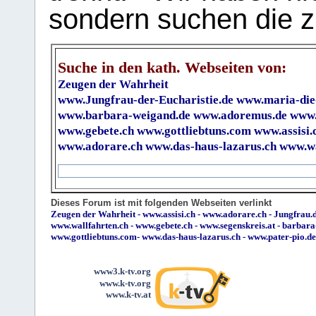
sondern suchen die z
Suche in den kath. Webseiten von:
Zeugen der Wahrheit
www.Jungfrau-der-Eucharistie.de
www.maria-die
www.barbara-weigand.de
www.adoremus.de
www.
www.gebete.ch
www.gottliebtuns.com
www.assisi.
www.adorare.ch
www.das-haus-lazarus.ch
www.wa
Dieses Forum ist mit folgenden Webseiten verlinkt
Zeugen der Wahrheit
-
www.assisi.ch
-
www.adorare.ch
-
Jungfrau.d
www.wallfahrten.ch
-
www.gebete.ch
-
www.segenskreis.at
-
barbara
www.gottliebtuns.com
-
www.das-haus-lazarus.ch
-
www.pater-pio.de
www3.k-tv.org
www.k-tv.org
www.k-tv.at