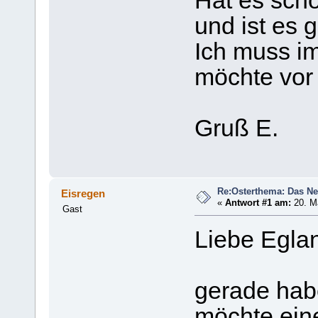
Hat es sch
und ist es 
Ich muss i
möchte vor 
Gruß E.
Re:Osterthema: Das N
Eisregen
«
Antwort #1 am:
20. Mä
Gast
Liebe Eglan
gerade hab
möchte eine