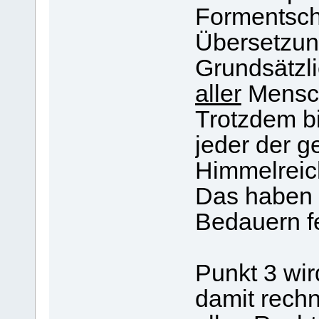
Formentsch
Übersetzung
Grundsätzlic
aller
Mensc
Trotzdem bi
jeder der ge
Himmelreich
Das haben a
Bedauern f
Punkt 3 wir
damit rech