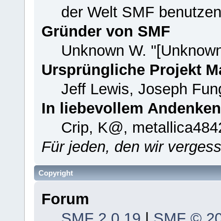
der Welt SMF benutzen
Gründer von SMF
Unknown W. "[Unknown
Ursprüngliche Projekt 
Jeff Lewis, Joseph Fu
In liebevollem Andenken
Crip, K@, metallica484
Für jeden, den wir verge
Copyright
Forum
SMF 2.0.19
|
SMF © 2