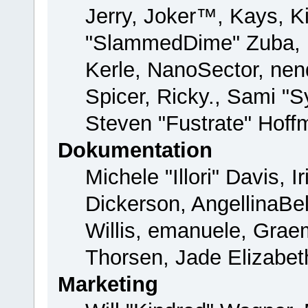
Jerry, Joker™, Kays, Ki
"SlammedDime" Zuba, 
Kerle, NanoSector, nend
Spicer, Ricky., Sami "
Steven "Fustrate" Hoff
Dokumentation
Michele "Illori" Davis, 
Dickerson, AngellinaBel
Willis, emanuele, Gra
Thorsen, Jade Elizabet
Marketing