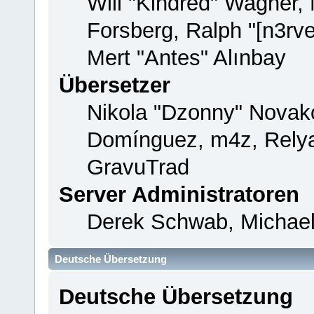
Will "Kindred" Wagner,
Forsberg, Ralph "[n3rv
Mert "Antes" Alınbay
Übersetzer
Nikola "Dzonny" Novako
Domínguez, m4z, Relya
GravuTrad
Server Administratoren
Derek Schwab, Michael
Deutsche Übersetzung
Deutsche Übersetzung