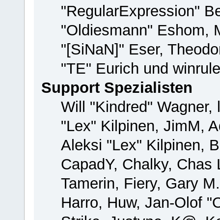
"RegularExpression" B
"Oldiesmann" Eshom, M
"[SiNaN]" Eser, Theodor
"TE" Eurich und winrul
Support Spezialisten
Will "Kindred" Wagner, 
"Lex" Kilpinen, JimM, A
Aleksi "Lex" Kilpinen, 
CapadY, Chalky, Chas 
Tamerin, Fiery, Gary M
Harro, Huw, Jan-Olof "