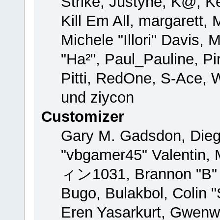
Strike, Justyne, K@, Ke
Kill Em All, margarett,
Michele "Illori" Davis, 
"Ha²", Paul_Pauline, P
Pitti, RedOne, S-Ace,
und ziycon
Customizer
Gary M. Gadsdon, Dieg
"vbgamer45" Valentin, 
ィン1031, Brannon "B" H
Bugo, Bulakbol, Colin 
Eren Yasarkurt, Gwenw