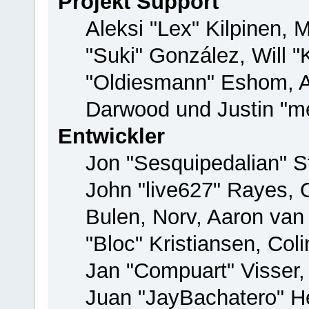
Projekt Support
Aleksi "Lex" Kilpinen, M
"Suki" González, Will 
"Oldiesmann" Eshom, 
Darwood und Justin "me
Entwickler
Jon "Sesquipedalian" St
John "live627" Rayes,
Bulen, Norv, Aaron van
"Bloc" Kristiansen, Co
Jan "Compuart" Visser
Juan "JayBachatero" H