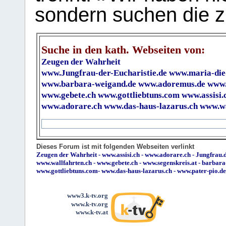
sondern suchen die z
Suche in den kath. Webseiten von:
Zeugen der Wahrheit
www.Jungfrau-der-Eucharistie.de
www.maria-die
www.barbara-weigand.de
www.adoremus.de
www.
www.gebete.ch
www.gottliebtuns.com
www.assisi.
www.adorare.ch
www.das-haus-lazarus.ch
www.wa
Dieses Forum ist mit folgenden Webseiten verlinkt
Zeugen der Wahrheit
-
www.assisi.ch
-
www.adorare.ch
-
Jungfrau.d
www.wallfahrten.ch
-
www.gebete.ch
-
www.segenskreis.at
-
barbara
www.gottliebtuns.com
-
www.das-haus-lazarus.ch
-
www.pater-pio.de
www3.k-tv.org
www.k-tv.org
www.k-tv.at