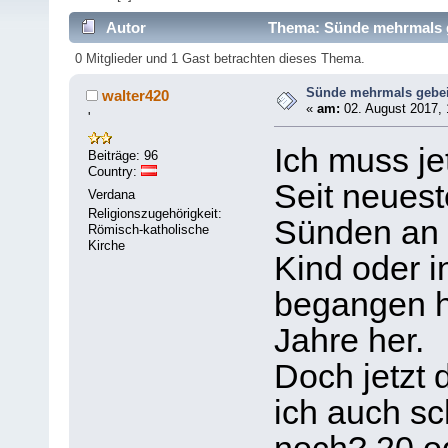
Autor
Thema: Sünde mehrmals g
0 Mitglieder und 1 Gast betrachten dieses Thema.
Sünde mehrmals gebei
walter420
«
am:
02. August 2017, 
'
Ich muss je
Beiträge: 96
Country:
Seit neues
Verdana
Religionszugehörigkeit:
Sünden an m
Römisch-katholische
Kirche
Kind oder i
begangen h
Jahre her.
Doch jetzt 
ich auch s