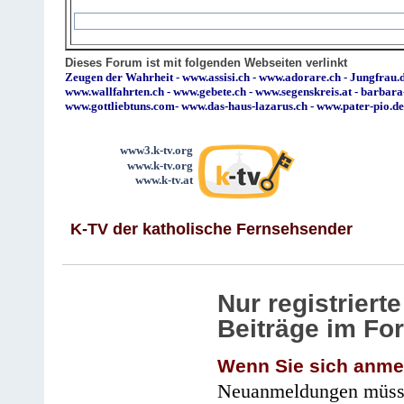
Dieses Forum ist mit folgenden Webseiten verlinkt
Zeugen der Wahrheit
-
www.assisi.ch
-
www.adorare.ch
-
Jungfrau.d
www.wallfahrten.ch
-
www.gebete.ch
-
www.segenskreis.at
-
barbara
www.gottliebtuns.com
-
www.das-haus-lazarus.ch
-
www.pater-pio.de
www3.k-tv.org
www.k-tv.org
www.k-tv.at
K-TV der katholische Fernsehsender
Nur registrier
Beiträge im Fo
Wenn Sie sich anme
Neuanmeldungen müsse