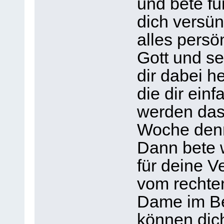
und bete fü
dich versün
alles pers
Gott und se
dir dabei h
die dir einf
werden das 
Woche denn 
Dann bete 
für deine V
vom rechte
Dame im Bei
können dich