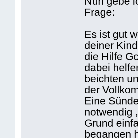
Nun gebe ic
Frage:
Es ist gut
deiner Kindh
die Hilfe Go
dabei helfe
beichten un
der Vollko
Eine Sünde 
notwendig ,
Grund einf
begangen h