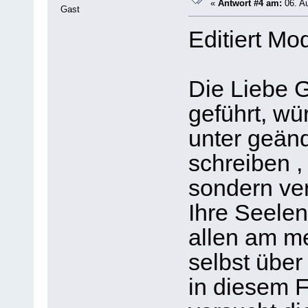
«
Antwort #4 am:
06. Au
Gast
Editiert Mo
Die Liebe G
geführt, wü
unter geän
schreiben ,
sondern ve
Ihre Seele
allen am me
selbst über
in diesem 