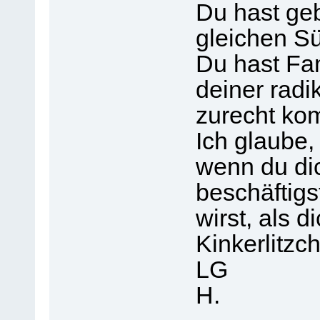
Du hast ge
gleichen Sü
Du hast Fam
deiner radik
zurecht ko
Ich glaube,
wenn du dic
beschäftigst
wirst, als d
Kinkerlitzc
LG
H.