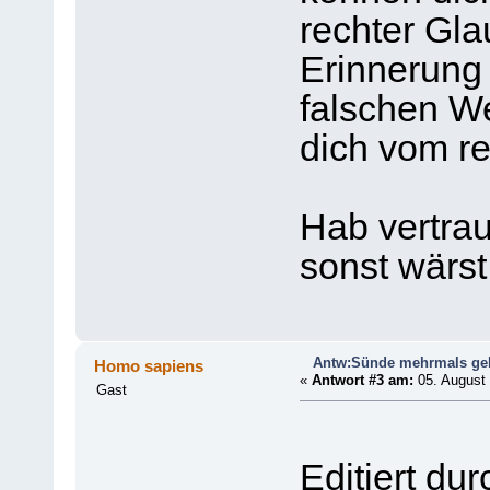
rechter Gla
Erinnerung 
falschen We
dich vom r
Hab vertraue
sonst wärst 
Antw:Sünde mehrmals geb
Homo sapiens
«
Antwort #3 am:
05. August 
Gast
Editiert du