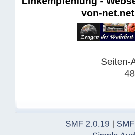
Linkempfehlung - Webse
von-net.net
Seiten-
48
SMF 2.0.19
|
SMF