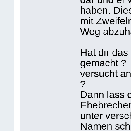
haben. Dies
mit Zweifel
Weg abzuha
Hat dir das
gemacht ? D
versucht an
?
Dann lass d
Ehebrecheri
unter versc
Namen schr