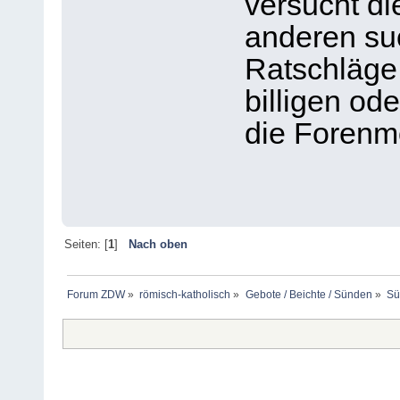
versucht di
anderen s
Ratschläge 
billigen od
die Forenmo
Seiten: [
1
]
Nach oben
Forum ZDW
»
römisch-katholisch
»
Gebote / Beichte / Sünden
»
Sü