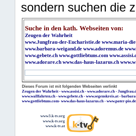
sondern suchen die z
Suche in den kath. Webseiten von:
Zeugen der Wahrheit
www.Jungfrau-der-Eucharistie.de
www.maria-die
www.barbara-weigand.de
www.adoremus.de
www.
www.gebete.ch
www.gottliebtuns.com
www.assisi.
www.adorare.ch
www.das-haus-lazarus.ch
www.wa
Dieses Forum ist mit folgenden Webseiten verlinkt
Zeugen der Wahrheit
-
www.assisi.ch
-
www.adorare.ch
-
Jungfrau.d
www.wallfahrten.ch
-
www.gebete.ch
-
www.segenskreis.at
-
barbara
www.gottliebtuns.com
-
www.das-haus-lazarus.ch
-
www.pater-pio.de
www3.k-tv.org
www.k-tv.org
www.k-tv.at