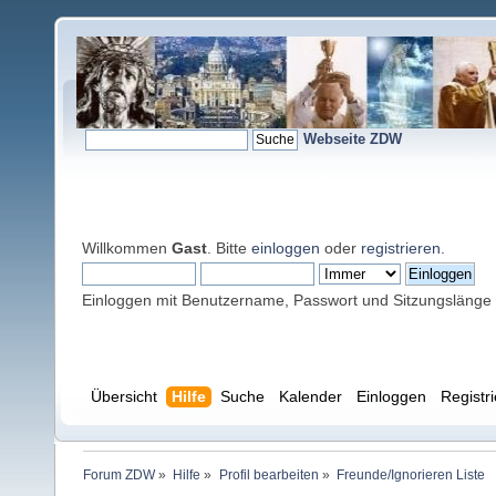
Webseite ZDW
Willkommen
Gast
. Bitte
einloggen
oder
registrieren
.
Einloggen mit Benutzername, Passwort und Sitzungslänge
Übersicht
Hilfe
Suche
Kalender
Einloggen
Registr
Forum ZDW
»
Hilfe
»
Profil bearbeiten
»
Freunde/Ignorieren Liste