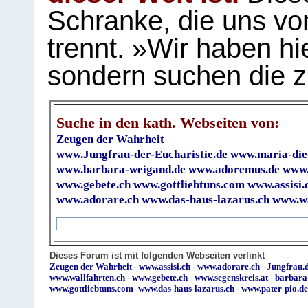
Schranke, die uns vo
trennt. »Wir haben hi
sondern suchen die z
Suche in den kath. Webseiten von:
Zeugen der Wahrheit
www.Jungfrau-der-Eucharistie.de
www.maria-die
www.barbara-weigand.de
www.adoremus.de
www.
www.gebete.ch
www.gottliebtuns.com
www.assisi.
www.adorare.ch
www.das-haus-lazarus.ch
www.wa
Dieses Forum ist mit folgenden Webseiten verlinkt
Zeugen der Wahrheit
-
www.assisi.ch
-
www.adorare.ch
-
Jungfrau.d
www.wallfahrten.ch
-
www.gebete.ch
-
www.segenskreis.at
-
barbara
www.gottliebtuns.com
-
www.das-haus-lazarus.ch
-
www.pater-pio.de