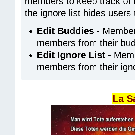
members to keep track of u
the ignore list hides users
Edit Buddies
- Members
members from their budd
Edit Ignore List
- Memb
members from their ignor
La S