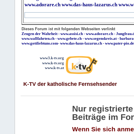
www.adorare.ch
www.das-haus-lazarus.ch
www.wa
Dieses Forum ist mit folgenden Webseiten verlinkt
Zeugen der Wahrheit
-
www.assisi.ch
-
www.adorare.ch
-
Jungfrau.d
www.wallfahrten.ch
-
www.gebete.ch
-
www.segenskreis.at
-
barbara
www.gottliebtuns.com
-
www.das-haus-lazarus.ch
-
www.pater-pio.de
www3.k-tv.org
www.k-tv.org
www.k-tv.at
K-TV der katholische Fernsehsender
Nur registrier
Beiträge im Fo
Wenn Sie sich anme