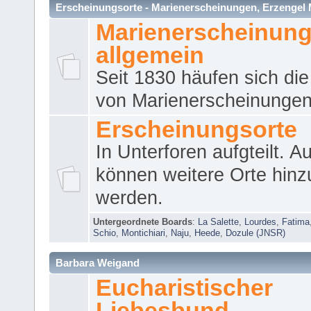
Erscheinungsorte - Marienerscheinungen, Erzengel Micha
Marienerscheinun
allgemein
Seit 1830 häufen sich die
von Marienerscheinungen 
Erscheinungsorte
In Unterforen aufgteilt. 
können weitere Orte hinz
werden.
Untergeordnete Boards
:
La Salette
,
Lourdes
,
Fatima
Schio
,
Montichiari
,
Naju
,
Heede
,
Dozule (JNSR)
Barbara Weigand
Eucharistischer
Liebesbund