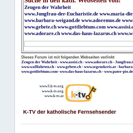
Suche in den kath. Webseiten von:
Zeugen der Wahrheit
www.Jungfrau-der-Eucharistie.de
www.maria-die
www.barbara-weigand.de
www.adoremus.de
www.
www.gebete.ch
www.gottliebtuns.com
www.assisi.
www.adorare.ch
www.das-haus-lazarus.ch
www.wa
Dieses Forum ist mit folgenden Webseiten verlinkt
Zeugen der Wahrheit
-
www.assisi.ch
-
www.adorare.ch
-
Jungfrau.d
www.wallfahrten.ch
-
www.gebete.ch
-
www.segenskreis.at
-
barbara
www.gottliebtuns.com
-
www.das-haus-lazarus.ch
-
www.pater-pio.de
www3.k-tv.org
www.k-tv.org
www.k-tv.at
K-TV der katholische Fernsehsender