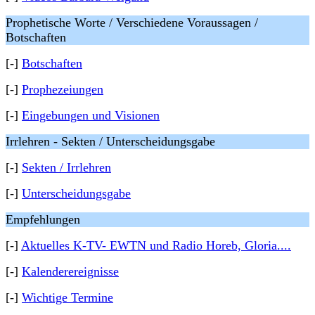
Prophetische Worte / Verschiedene Voraussagen /
Botschaften
[-]
Botschaften
[-]
Prophezeiungen
[-]
Eingebungen und Visionen
Irrlehren - Sekten / Unterscheidungsgabe
[-]
Sekten / Irrlehren
[-]
Unterscheidungsgabe
Empfehlungen
[-]
Aktuelles K-TV- EWTN und Radio Horeb, Gloria....
[-]
Kalenderereignisse
[-]
Wichtige Termine