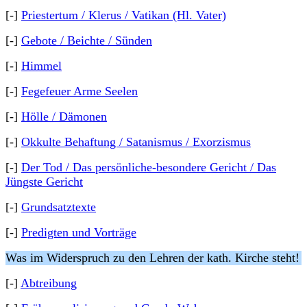
[-]
Priestertum / Klerus / Vatikan (Hl. Vater)
[-]
Gebote / Beichte / Sünden
[-]
Himmel
[-]
Fegefeuer Arme Seelen
[-]
Hölle / Dämonen
[-]
Okkulte Behaftung / Satanismus / Exorzismus
[-]
Der Tod / Das persönliche-besondere Gericht / Das
Jüngste Gericht
[-]
Grundsatztexte
[-]
Predigten und Vorträge
Was im Widerspruch zu den Lehren der kath. Kirche steht!
[-]
Abtreibung