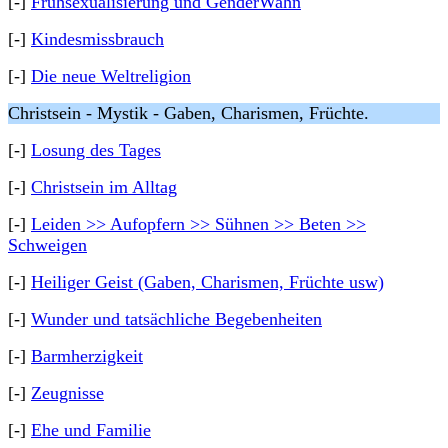
[-]
Frühsexualisierung und GenderWahn
[-]
Kindesmissbrauch
[-]
Die neue Weltreligion
Christsein - Mystik - Gaben, Charismen, Früchte.
[-]
Losung des Tages
[-]
Christsein im Alltag
[-]
Leiden >> Aufopfern >> Sühnen >> Beten >>
Schweigen
[-]
Heiliger Geist (Gaben, Charismen, Früchte usw)
[-]
Wunder und tatsächliche Begebenheiten
[-]
Barmherzigkeit
[-]
Zeugnisse
[-]
Ehe und Familie