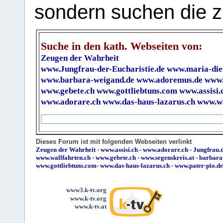
sondern suchen die z
Suche in den kath. Webseiten von:
Zeugen der Wahrheit
www.Jungfrau-der-Eucharistie.de
www.maria-die
www.barbara-weigand.de
www.adoremus.de
www.
www.gebete.ch
www.gottliebtuns.com
www.assisi.
www.adorare.ch
www.das-haus-lazarus.ch
www.wa
Dieses Forum ist mit folgenden Webseiten verlinkt
Zeugen der Wahrheit
-
www.assisi.ch
-
www.adorare.ch
-
Jungfrau.d
www.wallfahrten.ch
-
www.gebete.ch
-
www.segenskreis.at
-
barbara
www.gottliebtuns.com
-
www.das-haus-lazarus.ch
-
www.pater-pio.de
www3.k-tv.org
www.k-tv.org
www.k-tv.at