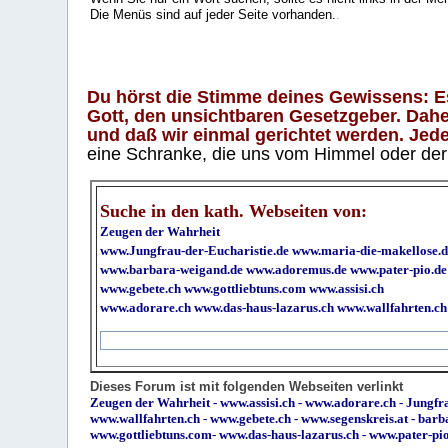
Die Menüs sind auf jeder Seite vorhanden.
.
Du hörst die Stimme deines Gewissens: Es 
Gott, den unsichtbaren Gesetzgeber. Daher
und daß wir einmal gerichtet werden. Jeder
eine Schranke, die uns vom Himmel oder der H
Suche in den kath. Webseiten von:
Zeugen der Wahrheit
www.Jungfrau-der-Eucharistie.de
www.maria-die-makellose.d
www.barbara-weigand.de
www.adoremus.de
www.pater-pio.de
www.gebete.ch
www.gottliebtuns.com
www.assisi.ch
www.adorare.ch
www.das-haus-lazarus.ch
www.wallfahrten.ch
Dieses Forum ist mit folgenden Webseiten verlinkt
Zeugen der Wahrheit
-
www.assisi.ch
-
www.adorare.ch
-
Jungfra
www.wallfahrten.ch
-
www.gebete.ch
-
www.segenskreis.at
-
barb
www.gottliebtuns.com
-
www.das-haus-lazarus.ch
-
www.pater-pi