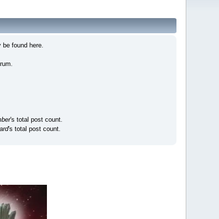
 be found here.
orum.
ber
's total post count.
ard
's total post count.