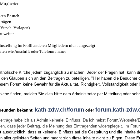
Mitglieder.
zten Besuch.
trägen.
(Versch. Vorlagen)
t weiter
instellung im Profil anderen Mitgliedern nicht angezeigt.
aten wie Anschrift oder Telefonnummer
tholische Kirche jedem zugänglich zu machen. Jeder der Fragen hat, kann di
den Glauben sich an den Beiträgen zu beteiligen. "Hier haben die Besucher d
sem Forum keine Gewähr für die Aktualität, Richtigkeit, Vollständigkeit oder Q
he finden, melden Sie dies bitte dem Administrator per Mitteilung oder schr
kath-zdw.ch/forum
forum.kath-zdw.
Freunden bekannt:
oder
eiträge habe ich als Admin keinerlei Einfluss. Da ich nebst Forum/Webseite/
wissen, dass jeder Beitrag, die Meinung des Eintragenden widerspiegelt. Im Fo
usdrücklich, dass er keinerlei Einfluss auf die Gestaltung und die Inhalte d
en aller gelinkten Seiten und macht sich diese Inhalte nicht zu Eigen.
Diese Er