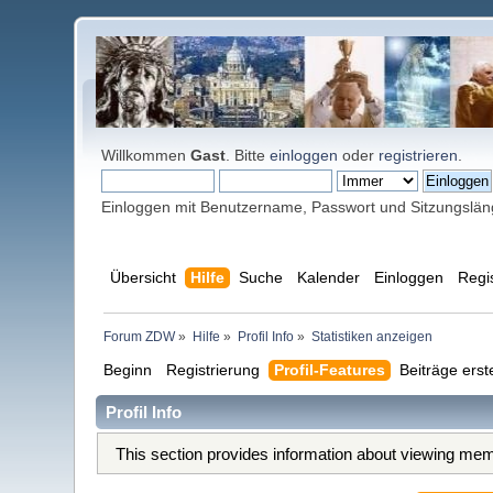
Willkommen
Gast
. Bitte
einloggen
oder
registrieren
.
Einloggen mit Benutzername, Passwort und Sitzungslä
Übersicht
Hilfe
Suche
Kalender
Einloggen
Regi
Forum ZDW
»
Hilfe
»
Profil Info
»
Statistiken anzeigen
Beginn
Registrierung
Profil-Features
Beiträge erst
Profil Info
This section provides information about viewing memb