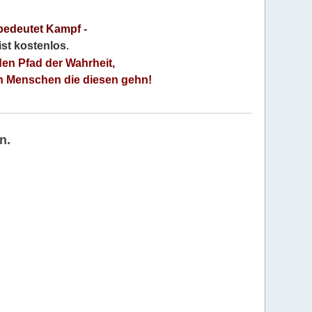
bedeutet Kampf
-
 ist kostenlos
.
den Pfad der Wahrheit,
an Menschen die diesen gehn!
n.