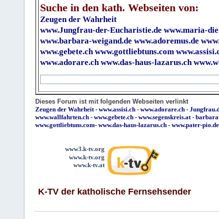
Suche in den kath. Webseiten von:
Zeugen der Wahrheit
www.Jungfrau-der-Eucharistie.de
www.maria-die
www.barbara-weigand.de
www.adoremus.de
www.
www.gebete.ch
www.gottliebtuns.com
www.assisi.
www.adorare.ch
www.das-haus-lazarus.ch
www.wa
Dieses Forum ist mit folgenden Webseiten verlinkt
Zeugen der Wahrheit
-
www.assisi.ch
-
www.adorare.ch
-
Jungfrau.d
www.wallfahrten.ch
-
www.gebete.ch
-
www.segenskreis.at
-
barbara
www.gottliebtuns.com
-
www.das-haus-lazarus.ch
-
www.pater-pio.de
www3.k-tv.org
www.k-tv.org
www.k-tv.at
K-TV der katholische Fernsehsender