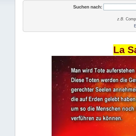
Suchen nach:
z.B.
Comput
E
La S