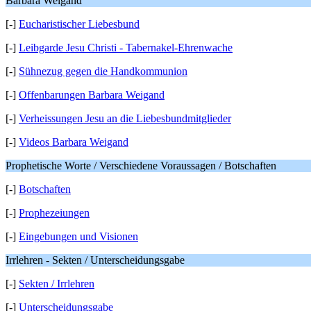
Barbara Weigand
[-]
Eucharistischer Liebesbund
[-]
Leibgarde Jesu Christi - Tabernakel-Ehrenwache
[-]
Sühnezug gegen die Handkommunion
[-]
Offenbarungen Barbara Weigand
[-]
Verheissungen Jesu an die Liebesbundmitglieder
[-]
Videos Barbara Weigand
Prophetische Worte / Verschiedene Voraussagen / Botschaften
[-]
Botschaften
[-]
Prophezeiungen
[-]
Eingebungen und Visionen
Irrlehren - Sekten / Unterscheidungsgabe
[-]
Sekten / Irrlehren
[-]
Unterscheidungsgabe