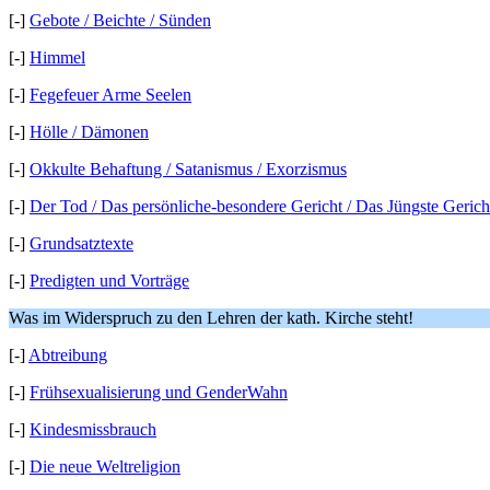
[-]
Gebote / Beichte / Sünden
[-]
Himmel
[-]
Fegefeuer Arme Seelen
[-]
Hölle / Dämonen
[-]
Okkulte Behaftung / Satanismus / Exorzismus
[-]
Der Tod / Das persönliche-besondere Gericht / Das Jüngste Gerich
[-]
Grundsatztexte
[-]
Predigten und Vorträge
Was im Widerspruch zu den Lehren der kath. Kirche steht!
[-]
Abtreibung
[-]
Frühsexualisierung und GenderWahn
[-]
Kindesmissbrauch
[-]
Die neue Weltreligion