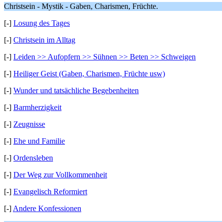
Christsein - Mystik - Gaben, Charismen, Früchte.
[-]
Losung des Tages
[-]
Christsein im Alltag
[-]
Leiden >> Aufopfern >> Sühnen >> Beten >> Schweigen
[-]
Heiliger Geist (Gaben, Charismen, Früchte usw)
[-]
Wunder und tatsächliche Begebenheiten
[-]
Barmherzigkeit
[-]
Zeugnisse
[-]
Ehe und Familie
[-]
Ordensleben
[-]
Der Weg zur Vollkommenheit
[-]
Evangelisch Reformiert
[-]
Andere Konfessionen