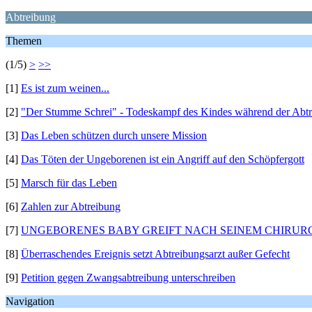
Abtreibung
Themen
(1/5)
>
>>
[1]
Es ist zum weinen...
[2]
"Der Stumme Schrei" - Todeskampf des Kindes während der Abt
[3]
Das Leben schützen durch unsere Mission
[4]
Das Töten der Ungeborenen ist ein Angriff auf den Schöpfergott
[5]
Marsch für das Leben
[6]
Zahlen zur Abtreibung
[7]
UNGEBORENES BABY GREIFT NACH SEINEM CHIRUR
[8]
Überraschendes Ereignis setzt Abtreibungsarzt außer Gefecht
[9]
Petition gegen Zwangsabtreibung unterschreiben
Navigation