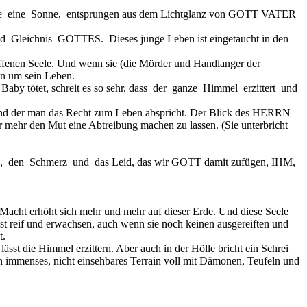
us wie eine Sonne, entsprungen aus dem Lichtglanz von GOTT VATER
nd Gleichnis GOTTES. Dieses junge Leben ist eingetaucht in den
ffenen Seele. Und wenn sie (die Mörder und Handlanger der
n um sein Leben.
by tötet, schreit es so sehr, dass der ganze Himmel erzittert und
, und der man das Recht zum Leben abspricht. Der Blick des HERRN
 mehr den Mut eine Abtreibung machen zu lassen. (Sie unterbricht
s, den Schmerz und das Leid, das wir GOTT damit zufügen, IHM,
cht erhöht sich mehr und mehr auf dieser Erde. Und diese Seele
ist reif und erwachsen, auch wenn sie noch keinen ausgereiften und
t.
lässt die Himmel erzittern. Aber auch in der Hölle bricht ein Schrei
in immenses, nicht einsehbares Terrain voll mit Dämonen, Teufeln und