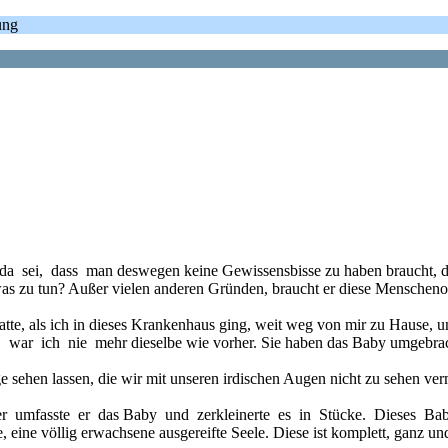
ung
ei, dass man deswegen keine Gewissensbisse zu haben braucht, dass
s zu tun? Außer vielen anderen Gründen, braucht er diese Menschenop
tte, als ich in dieses Krankenhaus ging, weit weg von mir zu Hause, 
ar ich nie mehr dieselbe wie vorher. Sie haben das Baby umgebracht 
sehen lassen, die wir mit unseren irdischen Augen nicht zu sehen verm
 umfasste er das Baby und zerkleinerte es in Stücke. Dieses Baby
ine völlig erwachsene ausgereifte Seele. Diese ist komplett, ganz und 