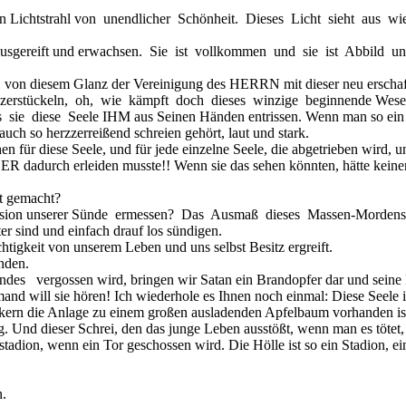
ch ein Lichtstrahl von unendlicher Schönheit. Dieses Licht sieht a
ausgereift und erwachsen. Sie ist vollkommen und sie ist Abbild u
T, von diesem Glanz der Vereinigung des HERRN mit dieser neu erscha
d zerstückeln, oh, wie kämpft doch dieses winzige beginnende Wese
ie diese Seele IHM aus Seinen Händen entrissen. Wenn man so ein Ba
ch so herzzerreißend schreien gehört, laut und stark.
 für diese Seele, und für jede einzelne Seele, die abgetrieben wird
R dadurch erleiden musste!! Wenn sie das sehen könnten, hätte keiner
lt gemacht?
ension unserer Sünde ermessen? Das Ausmaß dieses Massen-Morden
er sind und einfach drauf los sündigen.
htigkeit von unserem Leben und uns selbst Besitz ergreift.
ünden.
 vergossen wird, bringen wir Satan ein Brandopfer dar und seine Ma
mand will sie hören! Ich wiederhole es Ihnen noch einmal: Diese Seele 
elkern die Anlage zu einem großen ausladenden Apfelbaum vorhanden is
g. Und dieser Schrei, den das junge Leben ausstößt, wenn man es tötet, 
tadion, wenn ein Tor geschossen wird. Die Hölle ist so ein Stadion, e
n.