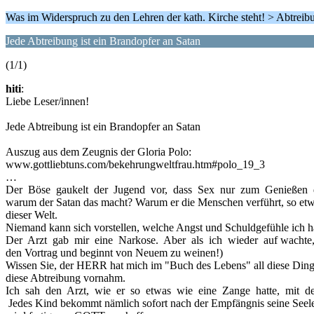
Was im Widerspruch zu den Lehren der kath. Kirche steht! > Abtreib
Jede Abtreibung ist ein Brandopfer an Satan
(1/1)
hiti
:
Liebe Leser/innen!
Jede Abtreibung ist ein Brandopfer an Satan
Auszug aus dem Zeugnis der Gloria Polo:
www.gottliebtuns.com/bekehrungweltfrau.htm#polo_19_3
…
Der Böse gaukelt der Jugend vor, dass Sex nur zum Genießen da s
warum der Satan das macht? Warum er die Menschen verführt, so etwa
dieser Welt.
Niemand kann sich vorstellen, welche Angst und Schuldgefühle ich ha
Der Arzt gab mir eine Narkose. Aber als ich wieder auf wachte, w
den Vortrag und beginnt von Neuem zu weinen!)
Wissen Sie, der HERR hat mich im "Buch des Lebens" all diese Dinge 
diese Abtreibung vornahm.
Ich sah den Arzt, wie er so etwas wie eine Zange hatte, mit der
Jedes Kind bekommt nämlich sofort nach der Empfängnis seine Seele, e