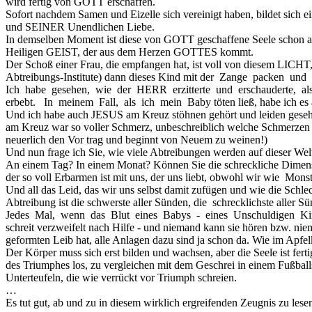
wird fertig von GOTT erschaffen.
Sofort nachdem Samen und Eizelle sich vereinigt haben, bildet si
und SEINER Unendlichen Liebe.
In demselben Moment ist diese von GOTT geschaffene Seele schon 
Heiligen GEIST, der aus dem Herzen GOTTES kommt.
Der Schoß einer Frau, die empfangen hat, ist voll von diesem LICH
Abtreibungs-Institute) dann dieses Kind mit der Zange packen un
Ich habe gesehen, wie der HERR erzitterte und erschauderte, als s
erbebt. In meinem Fall, als ich mein Baby töten ließ, habe ich es au
Und ich habe auch JESUS am Kreuz stöhnen gehört und leiden gesehen
am Kreuz war so voller Schmerz, unbeschreiblich welche Schmerzen E
neuerlich den Vor trag und beginnt von Neuem zu weinen!)
Und nun frage ich Sie, wie viele Abtreibungen werden auf dieser We
An einem Tag? In einem Monat? Können Sie die schreckliche Dim
der so voll Erbarmen ist mit uns, der uns liebt, obwohl wir wie Monst
Und all das Leid, das wir uns selbst damit zufügen und wie die Schlec
Abtreibung ist die schwerste aller Sünden, die schrecklichste aller S
Jedes Mal, wenn das Blut eines Babys - eines Unschuldigen Kindes
schreit verzweifelt nach Hilfe - und niemand kann sie hören bzw. nie
geformten Leib hat, alle Anlagen dazu sind ja schon da. Wie im Apf
Der Körper muss sich erst bilden und wachsen, aber die Seele ist ferti
des Triumphes los, zu vergleichen mit dem Geschrei in einem Fußballs
Unterteufeln, die wie verrückt vor Triumph schreien.
…
Es tut gut, ab und zu in diesem wirklich ergreifenden Zeugnis zu lese