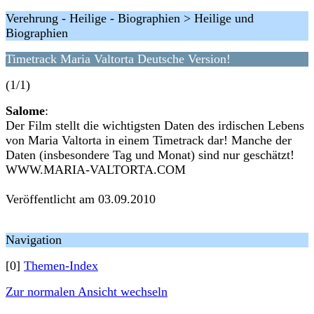
Verehrung - Heilige - Biographien > Heilige und
Biographien
Timetrack Maria Valtorta Deutsche Version!
(1/1)
Salome
:
Der Film stellt die wichtigsten Daten des irdischen Lebens
von Maria Valtorta in einem Timetrack dar! Manche der
Daten (insbesondere Tag und Monat) sind nur geschätzt!
WWW.MARIA-VALTORTA.COM
Veröffentlicht am 03.09.2010
Navigation
[0]
Themen-Index
Zur normalen Ansicht wechseln