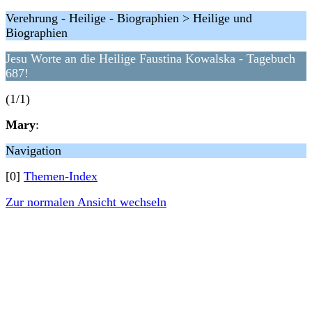
Verehrung - Heilige - Biographien > Heilige und
Biographien
Jesu Worte an die Heilige Faustina Kowalska - Tagebuch
687!
(1/1)
Mary
:
Navigation
[0]
Themen-Index
Zur normalen Ansicht wechseln