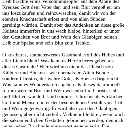
Leib brachte er als Versöhnungsopfer auf dem Altare des
Kreuzes Gott dem Vater dar, und sein Blut vergoß er, um
uns loszukaufen und reinzuwaschen, damit wir von der
elenden Knechtschaft erlöst und von allen Sünden
gereinigt würden. Damit aber das Andenken an diese große
Heilstat immerfort in uns wach bleibe, hinterließ er unter
den Gestalten von Brot und Wein den Gläubigen seinen
Leib zur Speise und sein Blut zum Tranke.
O kostbares, staunenswertes Gastmahl, voll des Heiles und
aller Lieblichkeit! Was kann es Herrlicheres geben als
dieses Gastmahl? Hier wird uns nicht das Fleisch von
Kälbern und Böcken - wie ehemals im Alten Bunde -,
sondern Christus, der wahre Gott, als Speise dargereicht.
Was kann es Wunderbareres geben als dieses Sakrament?
In ihm werden Brot und Wein wesenhaft in Christi Leib
und Blut verwandelt. Und somit ist Christus als wirklicher
Gott und Mensch unter der bescheidenen Gestalt von Brot
und Wein gegenwärtig. Er wird also von den Gläubigen
genossen, aber nicht zerteilt. Vielmehr bleibt er, wenn auch
die sakramentlichen Gestalten gebrochen werden, dennoch
unter jedem Bruchteile unversehrt gegenwärtig. Die