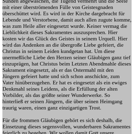
Sünden abgewaschen, die Tugend vermehrt und die Seele
mit einer überströmenden Fülle von Geistesgnaden
überschüttet wird. Es wird in der Kirche dargebracht für
Lebende und Verstorbene, damit auch allen zugute komme,
was zum Heile aller eingesetzt wurde. Keiner vermag die
Lieblichkeit dieses Sakramentes auszusprechen. Hier
kosten wir das Glück des Geistes in seinem Urquell. Hier
wird das Andenken an die übergroße Liebe gefeiert, die
Christus in seinem Leiden kundgetan hat. Um diese
unermeßliche Liebe den Herzen seiner Gläubigen ganz tief
einzuprägen, hat Christus beim Letzten Abendmahle dieses
Sakrament eingesetzt, als er das Ostermahl mit den
Jüngern gefeiert hatte und sich schon anschickte, zum
Vater hinüberzugehen. Er hat es eingesetzt als ein ewiges
Denkmahl seines Leidens, als die Erfüllung der alten
Vorbilder, als das größte seiner Wunderwerke. So
hinterließ er seinen Jüngern, die über seinen Heimgang
traurig waren, einen ganz einzigartigen Trost.
Für die frommen Gläubigen gehört es sich deshalb, die
Einsetzung dieses segensvollen, wunderbaren Sakramentes
feierlich zu begehen. Wir wollen damit Gott unsere