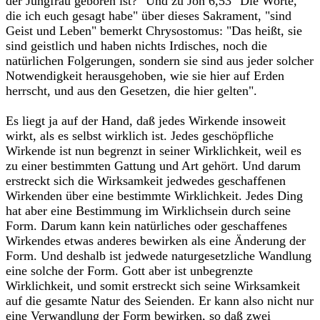
der Jungfrau geboren ist?" Und zu Joh 6,53 "Die Worte,
die ich euch gesagt habe" über dieses Sakrament, "sind
Geist und Leben" bemerkt Chrysostomus: "Das heißt, sie
sind geistlich und haben nichts Irdisches, noch die
natürlichen Folgerungen, sondern sie sind aus jeder solcher
Notwendigkeit herausgehoben, wie sie hier auf Erden
herrscht, und aus den Gesetzen, die hier gelten".
Es liegt ja auf der Hand, daß jedes Wirkende insoweit
wirkt, als es selbst wirklich ist. Jedes geschöpfliche
Wirkende ist nun begrenzt in seiner Wirklichkeit, weil es
zu einer bestimmten Gattung und Art gehört. Und darum
erstreckt sich die Wirksamkeit jedwedes geschaffenen
Wirkenden über eine bestimmte Wirklichkeit. Jedes Ding
hat aber eine Bestimmung im Wirklichsein durch seine
Form. Darum kann kein natürliches oder geschaffenes
Wirkendes etwas anderes bewirken als eine Änderung der
Form. Und deshalb ist jedwede naturgesetzliche Wandlung
eine solche der Form. Gott aber ist unbegrenzte
Wirklichkeit, und somit erstreckt sich seine Wirksamkeit
auf die gesamte Natur des Seienden. Er kann also nicht nur
eine Verwandlung der Form bewirken, so daß zwei