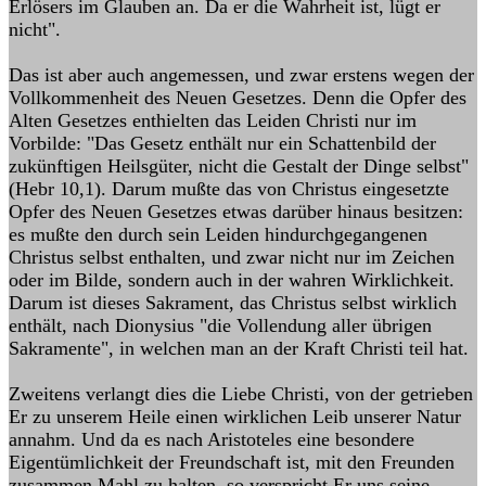
Erlösers im Glauben an. Da er die Wahrheit ist, lügt er
nicht".
Das ist aber auch angemessen, und zwar erstens wegen der
Vollkommenheit des Neuen Gesetzes. Denn die Opfer des
Alten Gesetzes enthielten das Leiden Christi nur im
Vorbilde: "Das Gesetz enthält nur ein Schattenbild der
zukünftigen Heilsgüter, nicht die Gestalt der Dinge selbst"
(Hebr 10,1). Darum mußte das von Christus eingesetzte
Opfer des Neuen Gesetzes etwas darüber hinaus besitzen:
es mußte den durch sein Leiden hindurchgegangenen
Christus selbst enthalten, und zwar nicht nur im Zeichen
oder im Bilde, sondern auch in der wahren Wirklichkeit.
Darum ist dieses Sakrament, das Christus selbst wirklich
enthält, nach Dionysius "die Vollendung aller übrigen
Sakramente", in welchen man an der Kraft Christi teil hat.
Zweitens verlangt dies die Liebe Christi, von der getrieben
Er zu unserem Heile einen wirklichen Leib unserer Natur
annahm. Und da es nach Aristoteles eine besondere
Eigentümlichkeit der Freundschaft ist, mit den Freunden
zusammen Mahl zu halten, so verspricht Er uns seine