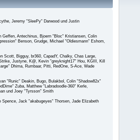
macythe, Jeremy "SleePy" Darwood und Justin
Geffen, Antechinus, Bjoern "Bloc" Kristiansen, Colin
xpression" Benson, Grudge, Michael "Oldiesmann" Eshom,
Ben Scott, Bigguy, br360, CapadY, Chalky, Chas Large,
rike, Justyne, K@, Kevin "greyknight17" Hou, KGIII, Kill
o "Sarge" Dhima, Rumbaar, Pitti, RedOne, S-Ace, Wade
an "Runic" Deakin, Bugo, Bulakbol, Colin "Shadow82x"
edDime" Zuba, Matthew "Labradoodle-360" Kerle,
man und Joey "Tyrsson" Smith
aeme Spence, Jack "akabugeyes" Thorsen, Jade Elizabeth