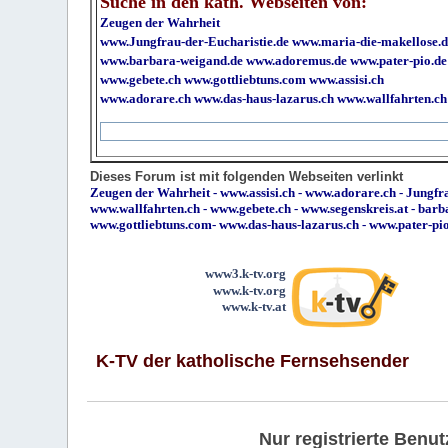
Suche in den kath. Webseiten von:
Zeugen der Wahrheit
www.Jungfrau-der-Eucharistie.de
www.maria-die-makellose.d
www.barbara-weigand.de
www.adoremus.de
www.pater-pio.de
www.gebete.ch
www.gottliebtuns.com
www.assisi.ch
www.adorare.ch
www.das-haus-lazarus.ch
www.wallfahrten.ch
Dieses Forum ist mit folgenden Webseiten verlinkt
Zeugen der Wahrheit
-
www.assisi.ch
-
www.adorare.ch
-
Jungfra
www.wallfahrten.ch
-
www.gebete.ch
-
www.segenskreis.at
-
barb
www.gottliebtuns.com
-
www.das-haus-lazarus.ch
-
www.pater-pi
www3.k-tv.org
www.k-tv.org
www.k-tv.at
K-TV der katholische Fernsehsender
Nur registrierte Ben