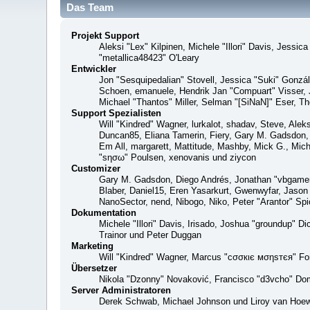
Das Team
Projekt Support
Aleksi "Lex" Kilpinen, Michele "Illori" Davis, Jes
"metallica48423" O'Leary
Entwickler
Jon "Sesquipedalian" Stovell, Jessica "Suki" Gonzá
Schoen, emanuele, Hendrik Jan "Compuart" Visser,
Michael "Thantos" Miller, Selman "[SiNaN]" Eser, Th
Support Spezialisten
Will "Kindred" Wagner, lurkalot, shadav, Steve, Alek
Duncan85, Eliana Tamerin, Fiery, Gary M. Gadsdon, 
Em All, margarett, Mattitude, Mashby, Mick G., Mich
"sησω" Poulsen, xenovanis und ziycon
Customizer
Gary M. Gadsdon, Diego Andrés, Jonathan "vbgamer
Blaber, Daniel15, Eren Yasarkurt, Gwenwyfar, Jaso
NanoSector, nend, Nibogo, Niko, Peter "Arantor" S
Dokumentation
Michele "Illori" Davis, Irisado, Joshua "groundup" 
Trainor und Peter Duggan
Marketing
Will "Kindred" Wagner, Marcus "cσσкιє мσηѕтєя" For
Übersetzer
Nikola "Dzonny" Novaković, Francisco "d3vcho" Do
Server Administratoren
Derek Schwab, Michael Johnson und Liroy van Hoew