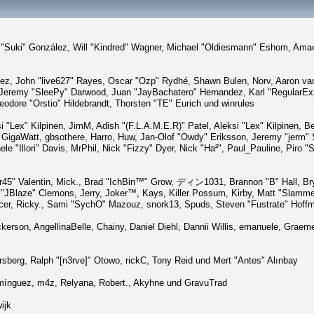
sica "Suki" González, Will "Kindred" Wagner, Michael "Oldiesmann" Eshom, A
lez, John "live627" Rayes, Oscar "Ozp" Rydhé, Shawn Bulen, Norv, Aaron van 
 Jeremy "SleePy" Darwood, Juan "JayBachatero" Hernandez, Karl "RegularE
eodore "Orstio" Hildebrandt, Thorsten "TE" Eurich und winrules
si "Lex" Kilpinen, JimM, Adish "(F.L.A.M.E.R)" Patel, Aleksi "Lex" Kilpinen, 
GigaWatt, gbsothere, Harro, Huw, Jan-Olof "Owdy" Eriksson, Jeremy "jerm" St
ele "Illori" Davis, MrPhil, Nick "Fizzy" Dyer, Nick "Ha²", Paul_Pauline, Pir
45" Valentin, Mick., Brad "IchBin™" Grow, ディン1031, Brannon "B" Hall, Bry
n "JBlaze" Clemons, Jerry, Joker™, Kays, Killer Possum, Kirby, Matt "Slamm
picer, Ricky., Sami "SychO" Mazouz, snork13, Spuds, Steven "Fustrate" Hoff
Dickerson, AngellinaBelle, Chainy, Daniel Diehl, Dannii Willis, emanuele, Gr
sberg, Ralph "[n3rve]" Otowo, rickC, Tony Reid und Mert "Antes" Alınbay
mínguez, m4z, Relyana, Robert., Akyhne und GravuTrad
ijk