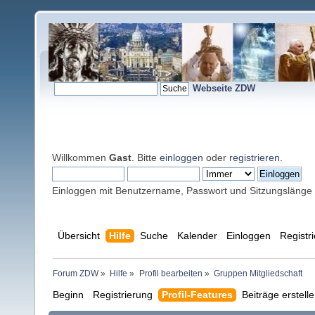
Webseite ZDW
Willkommen
Gast
. Bitte
einloggen
oder
registrieren
.
Einloggen mit Benutzername, Passwort und Sitzungslänge
Übersicht
Hilfe
Suche
Kalender
Einloggen
Registr
Forum ZDW
»
Hilfe
»
Profil bearbeiten
»
Gruppen Mitgliedschaft
Beginn
Registrierung
Profil-Features
Beiträge erstell