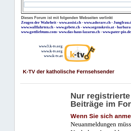
Dieses Forum ist mit folgenden Webseiten verlinkt
Zeugen der Wahrheit
-
www.assisi.ch
-
www.adorare.ch
-
Jungfrau.d
www.wallfahrten.ch
-
www.gebete.ch
-
www.segenskreis.at
-
barbara
www.gottliebtuns.com
-
www.das-haus-lazarus.ch
-
www.pater-pio.de
www3.k-tv.org
www.k-tv.org
www.k-tv.at
K-TV der katholische Fernsehsender
Nur registrier
Beiträge im Fo
Wenn Sie sich anme
Neuanmeldungen müsse