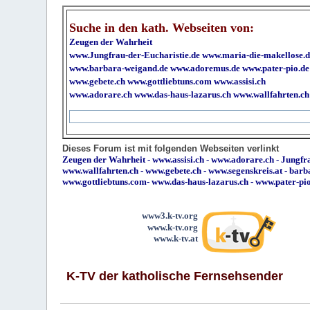
Suche in den kath. Webseiten von:
Zeugen der Wahrheit
www.Jungfrau-der-Eucharistie.de
www.maria-die-makellose.d
www.barbara-weigand.de
www.adoremus.de
www.pater-pio.de
www.gebete.ch
www.gottliebtuns.com
www.assisi.ch
www.adorare.ch
www.das-haus-lazarus.ch
www.wallfahrten.ch
Dieses Forum ist mit folgenden Webseiten verlinkt
Zeugen der Wahrheit
-
www.assisi.ch
-
www.adorare.ch
-
Jungfra
www.wallfahrten.ch
-
www.gebete.ch
-
www.segenskreis.at
-
barb
www.gottliebtuns.com
-
www.das-haus-lazarus.ch
-
www.pater-pi
www3.k-tv.org
www.k-tv.org
www.k-tv.at
K-TV der katholische Fernsehsender