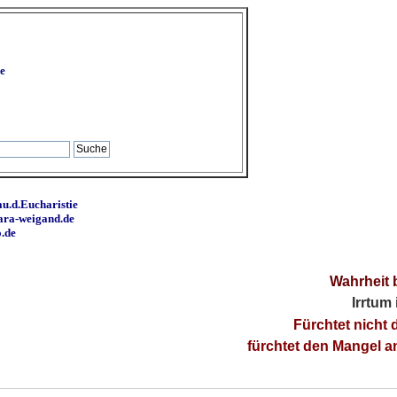
e
u.d.Eucharistie
ara-weigand.de
o.de
Wahrheit 
Irrtum
Fürchtet nicht 
fürchtet den Mangel 