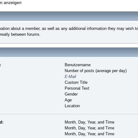
ken anzeigen
rmation about a member, as well as any additional information they may wish
greatly between forums.
:
Benutzername
Number of posts (average per day)
E-Mail
Custom Title
Personal Text
Gender
Age
Location
d:
Month, Day, Year, and Time
Month, Day, Year, and Time
Month, Day, Year, and Time