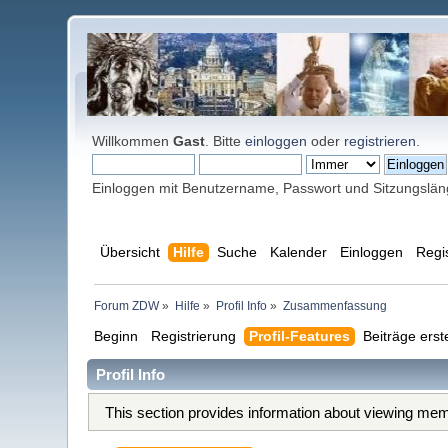
Willkommen
Gast
. Bitte
einloggen
oder
registrieren
.
Einloggen mit Benutzername, Passwort und Sitzungslä
Übersicht
Hilfe
Suche
Kalender
Einloggen
Regi
Forum ZDW
»
Hilfe
»
Profil Info
»
Zusammenfassung
Beginn
Registrierung
Profil-Features
Beiträge erst
Profil Info
This section provides information about viewing memb