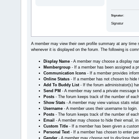
Signatur:
Signatur
A member may view their own profile summary at any time 
whenever it is displayed on the forum. The following is com
Display Name
- A member may choose a display name 
Membergroup
- If a member has been assigned a pr
Communication Icons
- If a member provides inform
Online Status
- If a member has not chosen to hide th
Add To Buddy List
- If the forum administrator(s) 
Send PM
- A member may send a private message t
Posts
- The forum keeps track of the number of each
Show Stats
- A member may view various stats rela
Username
- A member uses their username to login.
Posts
- The forum keeps track of the number of each
Email
- A member may choose to hide their email, in 
Custom Title
- If a member has been given a custom ti
Personal Text
- If a member has chosen to enter perso
Gender
- A member may choose not to disclose their g