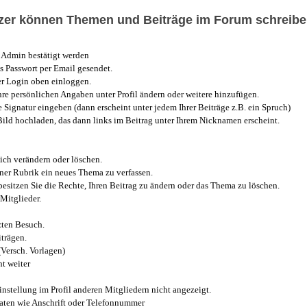
utzer können Themen und Beiträge im Forum schreibe
Admin bestätigt werden
 Passwort per Email gesendet.
r Login oben einloggen.
e persönlichen Angaben unter Profil ändern oder weitere hinzufügen.
e Signatur eingeben (dann erscheint unter jedem Ihrer Beiträge z.B. ein Spruch)
 Bild hochladen, das dann links im Beitrag unter Ihrem Nicknamen erscheint.
ich verändern oder löschen.
iner Rubrik ein neues Thema zu verfassen.
esitzen Sie die Rechte, Ihren Beitrag zu ändern oder das Thema zu löschen.
Mitglieder.
zten Besuch.
trägen.
(Versch. Vorlagen)
t weiter
instellung im Profil anderen Mitgliedern nicht angezeigt.
aten wie Anschrift oder Telefonnummer