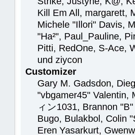
Strike, Justyne, K@, Ke
Kill Em All, margarett,
Michele "Illori" Davis, 
"Ha²", Paul_Pauline, P
Pitti, RedOne, S-Ace,
und ziycon
Customizer
Gary M. Gadsdon, Dieg
"vbgamer45" Valentin, 
ィン1031, Brannon "B" H
Bugo, Bulakbol, Colin 
Eren Yasarkurt, Gwenw