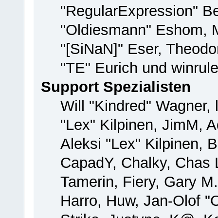
"RegularExpression" B
"Oldiesmann" Eshom, M
"[SiNaN]" Eser, Theodor
"TE" Eurich und winrul
Support Spezialisten
Will "Kindred" Wagner, 
"Lex" Kilpinen, JimM, A
Aleksi "Lex" Kilpinen, 
CapadY, Chalky, Chas 
Tamerin, Fiery, Gary M
Harro, Huw, Jan-Olof "