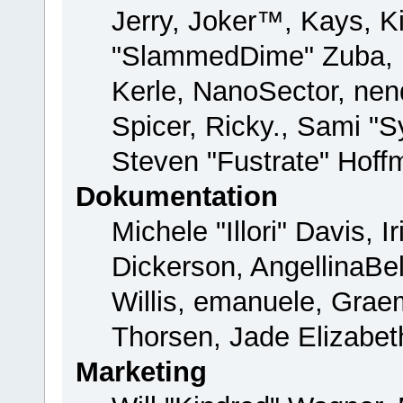
Jerry, Joker™, Kays, Ki
"SlammedDime" Zuba, 
Kerle, NanoSector, nend
Spicer, Ricky., Sami "
Steven "Fustrate" Hoff
Dokumentation
Michele "Illori" Davis, 
Dickerson, AngellinaBel
Willis, emanuele, Gra
Thorsen, Jade Elizabet
Marketing