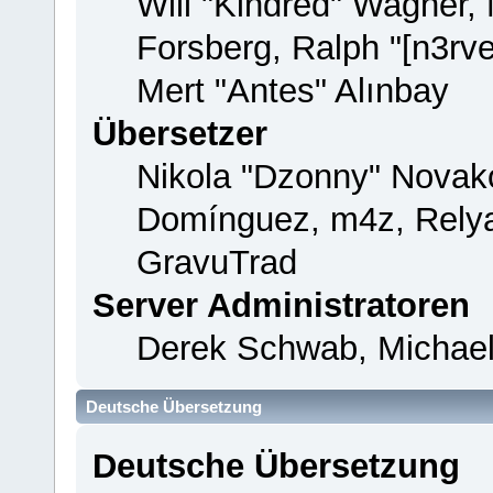
Will "Kindred" Wagner,
Forsberg, Ralph "[n3rv
Mert "Antes" Alınbay
Übersetzer
Nikola "Dzonny" Novako
Domínguez, m4z, Relya
GravuTrad
Server Administratoren
Derek Schwab, Michael
Deutsche Übersetzung
Deutsche Übersetzung