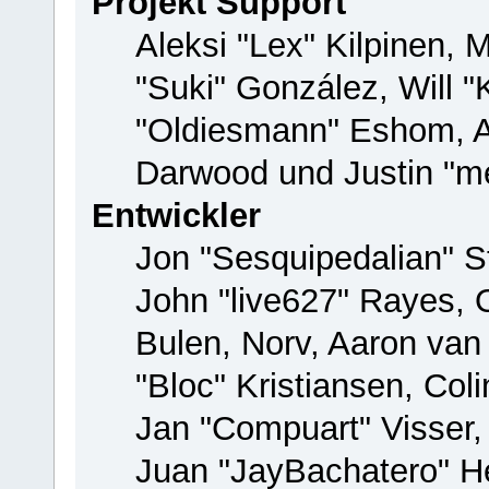
Projekt Support
Aleksi "Lex" Kilpinen, M
"Suki" González, Will 
"Oldiesmann" Eshom, 
Darwood und Justin "me
Entwickler
Jon "Sesquipedalian" St
John "live627" Rayes,
Bulen, Norv, Aaron van
"Bloc" Kristiansen, Co
Jan "Compuart" Visser
Juan "JayBachatero" H