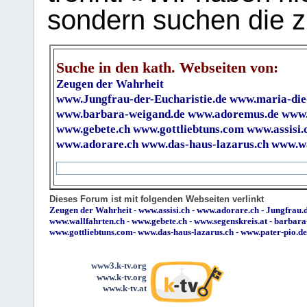
sondern suchen die z
Suche in den kath. Webseiten von:
Zeugen der Wahrheit
www.Jungfrau-der-Eucharistie.de
www.maria-die
www.barbara-weigand.de
www.adoremus.de
www.
www.gebete.ch
www.gottliebtuns.com
www.assisi.
www.adorare.ch
www.das-haus-lazarus.ch
www.wa
Dieses Forum ist mit folgenden Webseiten verlinkt
Zeugen der Wahrheit
-
www.assisi.ch
-
www.adorare.ch
-
Jungfrau.d
www.wallfahrten.ch
-
www.gebete.ch
-
www.segenskreis.at
-
barbara
www.gottliebtuns.com
-
www.das-haus-lazarus.ch
-
www.pater-pio.de
www3.k-tv.org
www.k-tv.org
www.k-tv.at