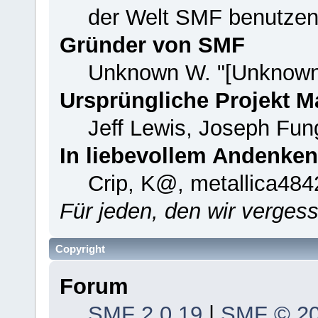
der Welt SMF benutzen
Gründer von SMF
Unknown W. "[Unknown
Ursprüngliche Projekt 
Jeff Lewis, Joseph Fu
In liebevollem Andenken
Crip, K@, metallica484
Für jeden, den wir verge
Copyright
Forum
SMF 2.0.19
|
SMF © 2