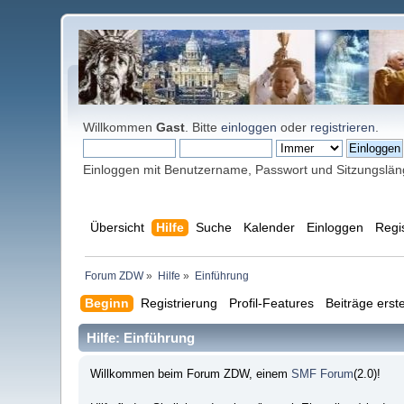
Willkommen
Gast
. Bitte
einloggen
oder
registrieren
.
Einloggen mit Benutzername, Passwort und Sitzungslä
Übersicht
Hilfe
Suche
Kalender
Einloggen
Regi
Forum ZDW
»
Hilfe
»
Einführung
Beginn
Registrierung
Profil-Features
Beiträge erste
Hilfe: Einführung
Willkommen beim Forum ZDW, einem
SMF Forum
(2.0)!