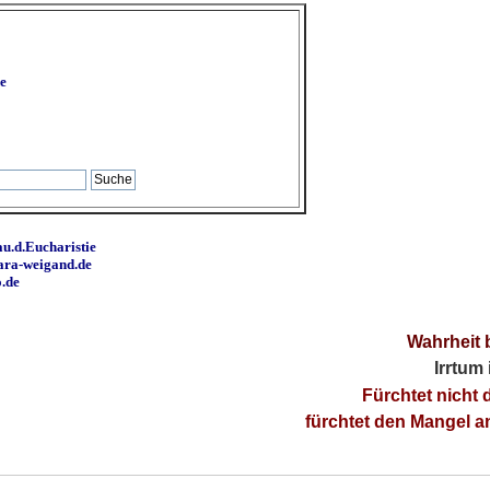
e
u.d.Eucharistie
ara-weigand.de
o.de
Wahrheit 
Irrtum
Fürchtet nicht 
fürchtet den Mangel 