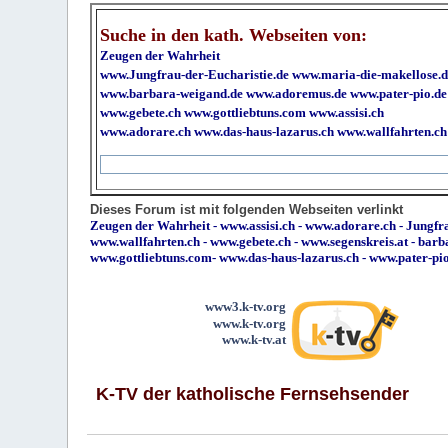
Suche in den kath. Webseiten von:
Zeugen der Wahrheit
www.Jungfrau-der-Eucharistie.de
www.maria-die-makellose.d
www.barbara-weigand.de
www.adoremus.de
www.pater-pio.de
www.gebete.ch
www.gottliebtuns.com
www.assisi.ch
www.adorare.ch
www.das-haus-lazarus.ch
www.wallfahrten.ch
Dieses Forum ist mit folgenden Webseiten verlinkt
Zeugen der Wahrheit
-
www.assisi.ch
-
www.adorare.ch
-
Jungfra
www.wallfahrten.ch
-
www.gebete.ch
-
www.segenskreis.at
-
barb
www.gottliebtuns.com
-
www.das-haus-lazarus.ch
-
www.pater-pi
www3.k-tv.org
www.k-tv.org
www.k-tv.at
K-TV der katholische Fernsehsender