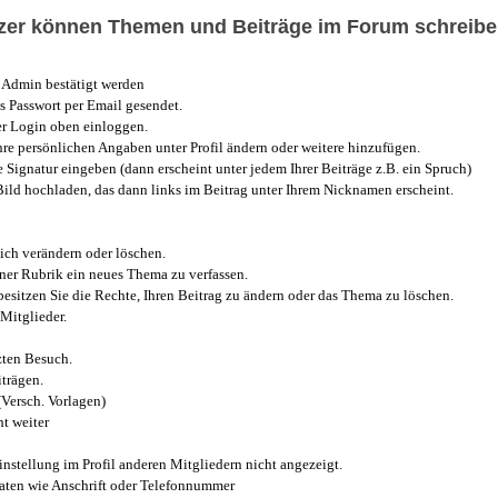
utzer können Themen und Beiträge im Forum schreibe
Admin bestätigt werden
 Passwort per Email gesendet.
r Login oben einloggen.
e persönlichen Angaben unter Profil ändern oder weitere hinzufügen.
e Signatur eingeben (dann erscheint unter jedem Ihrer Beiträge z.B. ein Spruch)
 Bild hochladen, das dann links im Beitrag unter Ihrem Nicknamen erscheint.
ich verändern oder löschen.
iner Rubrik ein neues Thema zu verfassen.
esitzen Sie die Rechte, Ihren Beitrag zu ändern oder das Thema zu löschen.
Mitglieder.
zten Besuch.
trägen.
(Versch. Vorlagen)
t weiter
instellung im Profil anderen Mitgliedern nicht angezeigt.
aten wie Anschrift oder Telefonnummer