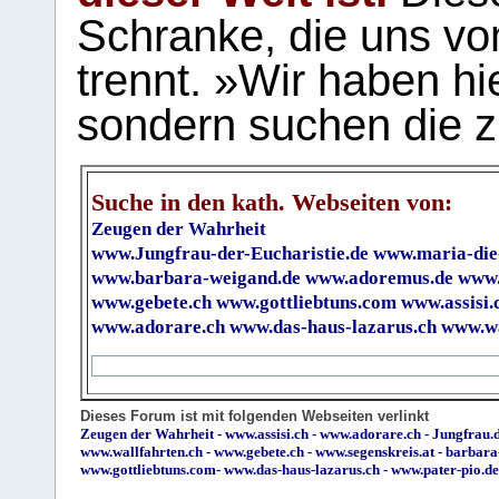
Schranke, die uns vo
trennt. »Wir haben hi
sondern suchen die z
Suche in den kath. Webseiten von:
Zeugen der Wahrheit
www.Jungfrau-der-Eucharistie.de
www.maria-die
www.barbara-weigand.de
www.adoremus.de
www.
www.gebete.ch
www.gottliebtuns.com
www.assisi.
www.adorare.ch
www.das-haus-lazarus.ch
www.wa
Dieses Forum ist mit folgenden Webseiten verlinkt
Zeugen der Wahrheit
-
www.assisi.ch
-
www.adorare.ch
-
Jungfrau.d
www.wallfahrten.ch
-
www.gebete.ch
-
www.segenskreis.at
-
barbara
www.gottliebtuns.com
-
www.das-haus-lazarus.ch
-
www.pater-pio.de