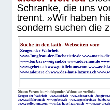
Schranke, die uns vo
trennt. »Wir haben hi
sondern suchen die z
Suche in den kath. Webseiten von:
Zeugen der Wahrheit
www.Jungfrau-der-Eucharistie.de
www.maria-die
www.barbara-weigand.de
www.adoremus.de
www.
www.gebete.ch
www.gottliebtuns.com
www.assisi.
www.adorare.ch
www.das-haus-lazarus.ch
www.wa
Dieses Forum ist mit folgenden Webseiten verlinkt
Zeugen der Wahrheit
-
www.assisi.ch
-
www.adorare.ch
-
Jungfrau.d
www.wallfahrten.ch
-
www.gebete.ch
-
www.segenskreis.at
-
barbara
www.gottliebtuns.com
-
www.das-haus-lazarus.ch
-
www.pater-pio.de