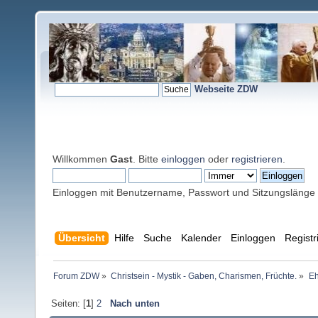
Webseite ZDW
Willkommen
Gast
. Bitte
einloggen
oder
registrieren
.
Einloggen mit Benutzername, Passwort und Sitzungslänge
Übersicht
Hilfe
Suche
Kalender
Einloggen
Registr
Forum ZDW
»
Christsein - Mystik - Gaben, Charismen, Früchte.
»
Eh
Seiten: [
1
]
2
Nach unten