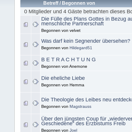
Betreff
/
Begonnen von
0 Mitglieder und 4 Gäste betrachten dieses B
Die Fülle des Plans Gottes in Bezug au
menschliche Partnerschaft
Begonnen von velvet
Was darf kein Segnender übersehen?
Begonnen von
Hildegard51
B E T R A C H T U N G
Begonnen von Anemone
Die eheliche Liebe
Begonnen von Hemma
Die Theologie des Leibes neu entdec
Begonnen von
Magstrauss
Über den jüngsten Coup für „wiederver
Geschiedene“ des Erzbistums Freib
Begonnen von
Joel