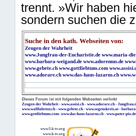
trennt. »Wir haben hi
sondern suchen die z
Suche in den kath. Webseiten von:
Zeugen der Wahrheit
www.Jungfrau-der-Eucharistie.de
www.maria-die
www.barbara-weigand.de
www.adoremus.de
www.
www.gebete.ch
www.gottliebtuns.com
www.assisi.
www.adorare.ch
www.das-haus-lazarus.ch
www.wa
Dieses Forum ist mit folgenden Webseiten verlinkt
Zeugen der Wahrheit
-
www.assisi.ch
-
www.adorare.ch
-
Jungfrau.d
www.wallfahrten.ch
-
www.gebete.ch
-
www.segenskreis.at
-
barbara
www.gottliebtuns.com
-
www.das-haus-lazarus.ch
-
www.pater-pio.de
www3.k-tv.org
www.k-tv.org