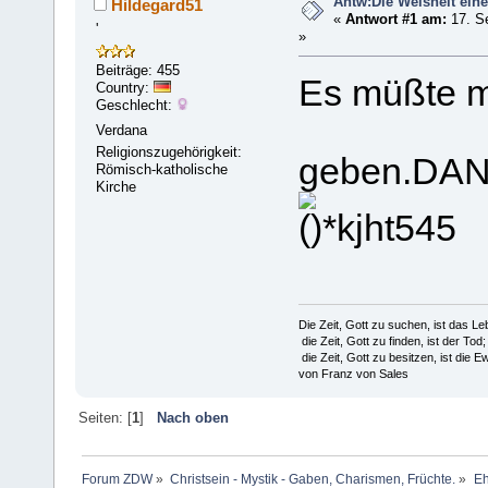
Antw:Die Weisheit ein
Hildegard51
«
Antwort #1 am:
17. S
'
»
Beiträge: 455
Es müßte m
Country:
Geschlecht:
Verdana
Religionszugehörigkeit:
geben.DA
Römisch-katholische
Kirche
Die Zeit, Gott zu suchen, ist das Le
die Zeit, Gott zu finden, ist der Tod;
die Zeit, Gott zu besitzen, ist die Ew
von Franz von Sales
Seiten: [
1
]
Nach oben
Forum ZDW
»
Christsein - Mystik - Gaben, Charismen, Früchte.
»
Eh