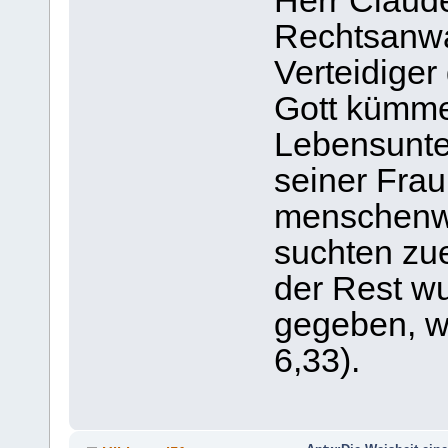
Herr Claude
Rechtsanwal
Verteidiger
Gott kümme
Lebensunte
seiner Frau 
menschenwü
suchten zue
der Rest w
gegeben, wi
6,33).