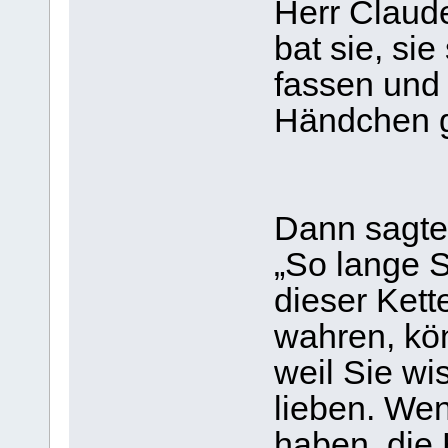
Herr Claud
bat sie, si
fassen und 
Händchen 
Dann sagte 
„So lange 
dieser Kett
wahren, kö
weil Sie wi
lieben. We
haben, die 