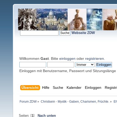
Webseite ZDW
Willkommen
Gast
. Bitte
einloggen
oder
registrieren
.
Einloggen mit Benutzername, Passwort und Sitzungslänge
Übersicht
Hilfe
Suche
Kalender
Einloggen
Registr
Forum ZDW
»
Christsein - Mystik - Gaben, Charismen, Früchte.
»
Eh
Seiten: [
1
]
Nach unten