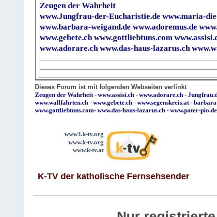
Zeugen der Wahrheit
www.Jungfrau-der-Eucharistie.de
www.maria-die
www.barbara-weigand.de
www.adoremus.de
www.
www.gebete.ch
www.gottliebtuns.com
www.assisi.
www.adorare.ch
www.das-haus-lazarus.ch
www.wa
Dieses Forum ist mit folgenden Webseiten verlinkt
Zeugen der Wahrheit
-
www.assisi.ch
-
www.adorare.ch
-
Jungfrau.d
www.wallfahrten.ch
-
www.gebete.ch
-
www.segenskreis.at
-
barbara
www.gottliebtuns.com
-
www.das-haus-lazarus.ch
-
www.pater-pio.de
www3.k-tv.org
www.k-tv.org
www.k-tv.at
K-TV der katholische Fernsehsender
Nur registrier