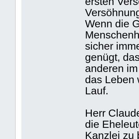
ersten Vers
Versöhnung 
Wenn die G
Menschenhe
sicher imm
genügt, da
anderen im
das Leben 
Lauf.
Herr Claud
die Eheleut
Kanzlei zu b