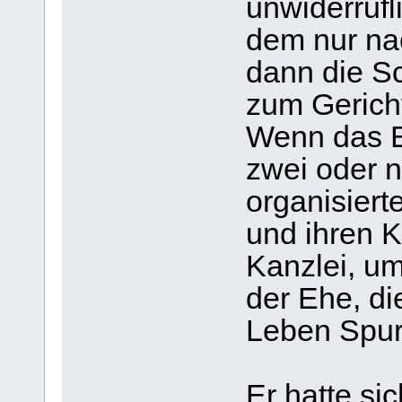
unwiderrufl
dem nur na
dann die Sc
zum Gerich
Wenn das E
zwei oder n
organisiert
und ihren K
Kanzlei, u
der Ehe, di
Leben Spure
Er hatte si