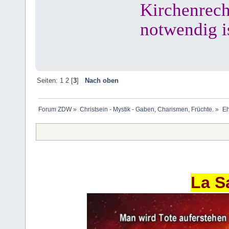
Kirchenrech
notwendig is
Seiten:
1
2
[
3
]
Nach oben
Forum ZDW
»
Christsein - Mystik - Gaben, Charismen, Früchte.
»
Eh
La S