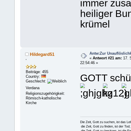
immer zusa
heiliger Bu
krümel
Antw:Zur Unauflöslichk
Hildegard51
«
Antwort #21 am:
17. 
'
22:54:46 »
Beiträge: 455
GOTT schüt
Country:
Geschlecht:
Verdana
Religionszugehörigkeit:
Römisch-katholische
Kirche
Die Zeit, Gott zu suchen, ist das Le
die Zeit, Gott zu finden, ist der Tod;
die Zeit, Gott zu besitzen, ist die Ew