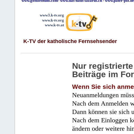
www.gottliebtuns.com
-
www.das-haus-lazarus.ch
-
www.pater-pio.de
www3.k-tv.org
www.k-tv.org
www.k-tv.at
K-TV der katholische Fernsehsender
Nur registrier
Beiträge im Fo
Wenn Sie sich anme
Neuanmeldungen müsse
Nach dem Anmelden wir
Dann können sie sich 
Nach dem Einloggen kö
ändern oder weitere hi