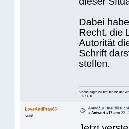
dieser Situ
Dabei haben
Recht, die L
Autorität d
Schrift dars
stellen.
"Jesus sagte zu ihm: Ich bin der 
Joh 14, 6
Antw:Zur Unauflöslichk
LoveAndPray85
«
Antwort #17 am:
22. J
Gast
Jetzt verst