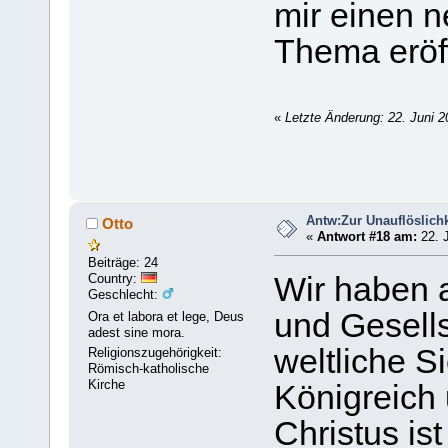
mir einen n
Thema eröff
«
Letzte Änderung: 22. Juni 
Antw:Zur Unauflöslichk
Otto
«
Antwort #18 am:
22. J
Beiträge: 24
Country:
Wir haben 
Geschlecht:
und Gesells
Ora et labora et lege, Deus
adest sine mora.
weltliche S
Religionszugehörigkeit:
Römisch-katholische
Kirche
Königreich
Christus ist