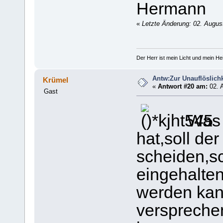
Hermann
«
Letzte Änderung: 02. August
Der Herr ist mein Licht und mein Hei
Antw:Zur Unauflöslichk
Krümel
«
Antwort #20 am:
02. 
Gast
Was 
hat,soll de
scheiden,sc
eingehalten
werden kann
verspreche