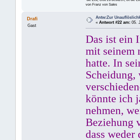
von Franz von Sales
Antw:Zur Unauflöslichk
Drafi
«
Antwort #22 am:
05. J
Gast
Das ist ein 
mit seinem 
hatte. In s
Scheidung, 
verschieden
könnte ich 
nehmen, wen
Beziehung ve
dass weder 