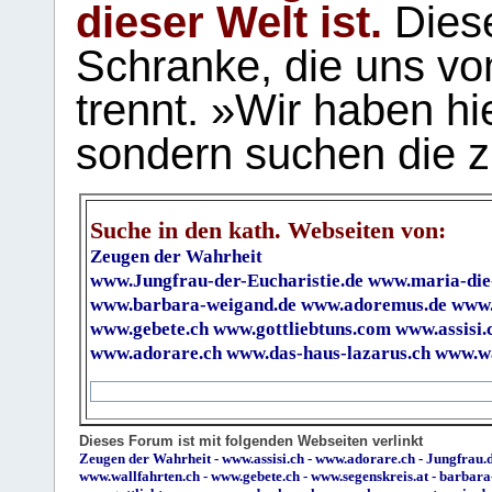
dieser Welt ist.
Diese
Schranke, die uns vo
trennt. »Wir haben hi
sondern suchen die z
Suche in den kath. Webseiten von:
Zeugen der Wahrheit
www.Jungfrau-der-Eucharistie.de
www.maria-die
www.barbara-weigand.de
www.adoremus.de
www.
www.gebete.ch
www.gottliebtuns.com
www.assisi.
www.adorare.ch
www.das-haus-lazarus.ch
www.wa
Dieses Forum ist mit folgenden Webseiten verlinkt
Zeugen der Wahrheit
-
www.assisi.ch
-
www.adorare.ch
-
Jungfrau.d
www.wallfahrten.ch
-
www.gebete.ch
-
www.segenskreis.at
-
barbara