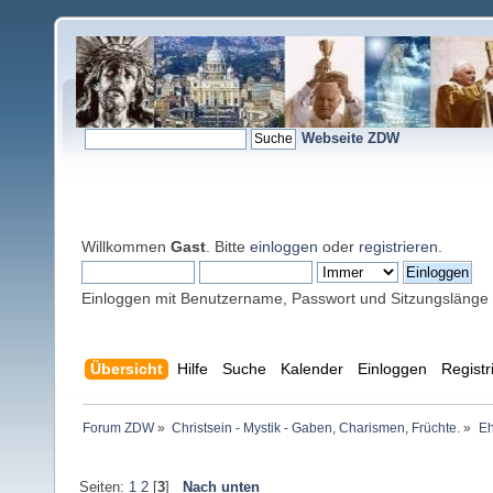
Webseite ZDW
Willkommen
Gast
. Bitte
einloggen
oder
registrieren
.
Einloggen mit Benutzername, Passwort und Sitzungslänge
Übersicht
Hilfe
Suche
Kalender
Einloggen
Registr
Forum ZDW
»
Christsein - Mystik - Gaben, Charismen, Früchte.
»
Eh
Seiten:
1
2
[
3
]
Nach unten