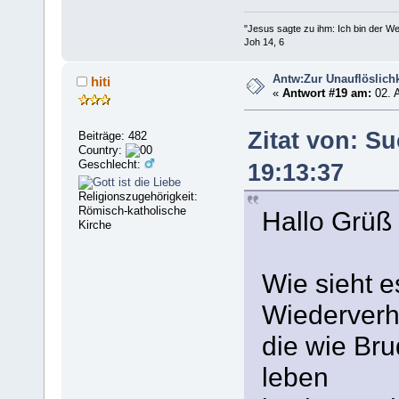
"Jesus sagte zu ihm: Ich bin der 
Joh 14, 6
Antw:Zur Unauflöslichk
hiti
«
Antwort #19 am:
02. 
Zitat von: S
Beiträge: 482
Country:
Geschlecht:
19:13:37
Religionszugehörigkeit:
Römisch-katholische
Hallo Grüß 
Kirche
Wie sieht e
Wiederverh
die wie Br
leben