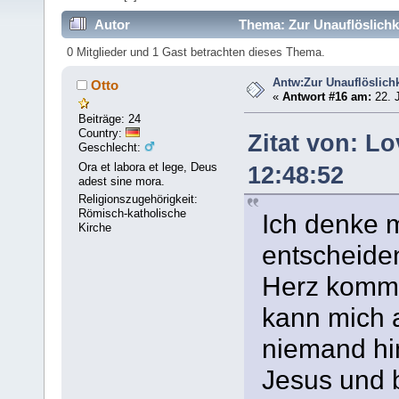
Autor
Thema: Zur Unauflöslichk
0 Mitglieder und 1 Gast betrachten dieses Thema.
Antw:Zur Unauflöslichk
Otto
«
Antwort #16 am:
22. J
Beiträge: 24
Country:
Zitat von: L
Geschlecht:
Ora et labora et lege, Deus
12:48:52
adest sine mora.
Religionszugehörigkeit:
Römisch-katholische
Ich denke m
Kirche
entscheiden
Herz komme
kann mich 
niemand hin
Jesus und b