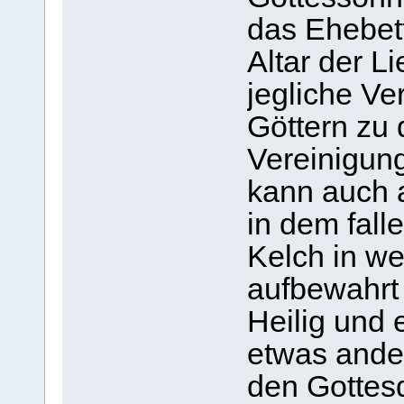
das Ehebett
Altar der Li
jegliche Ve
Göttern zu 
Vereinigung
kann auch a
in dem fall
Kelch in w
aufbewahrt 
Heilig und e
etwas ander
den Gottesd