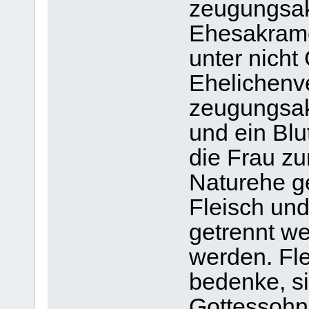
zeugungsak
Ehesakrame
unter nicht 
Ehelichenv
zeugungsakt
und ein Bl
die Frau zur
Naturehe g
Fleisch und 
getrennt we
werden. Fle
bedenke, si
Gottessohne