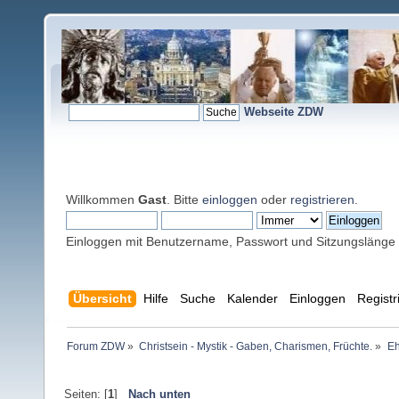
Webseite ZDW
Willkommen
Gast
. Bitte
einloggen
oder
registrieren
.
Einloggen mit Benutzername, Passwort und Sitzungslänge
Übersicht
Hilfe
Suche
Kalender
Einloggen
Registr
Forum ZDW
»
Christsein - Mystik - Gaben, Charismen, Früchte.
»
Eh
Seiten: [
1
]
Nach unten