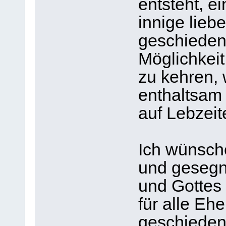
entsteht, e
innige lieb
geschieden
Möglichkeit
zu kehren,
enthaltsam 
auf Lebzei
Ich wünsche
und gesegne
und Gottes 
für alle Eh
geschiede