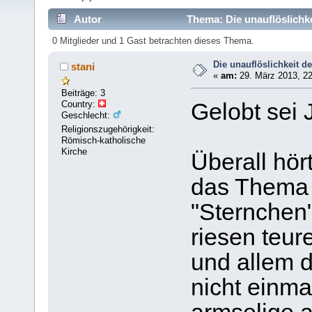
Autor
Thema: Die unauflöslichke
0 Mitglieder und 1 Gast betrachten dieses Thema.
Die unauflöslichkeit d
stani
«
am:
29. März 2013, 22
Beiträge: 3
Country:
Gelobt sei 
Geschlecht:
Religionszugehörigkeit:
Römisch-katholische
Kirche
Überall hör
das Thema 
"Sternchen"
riesen teur
und allem 
nicht einma