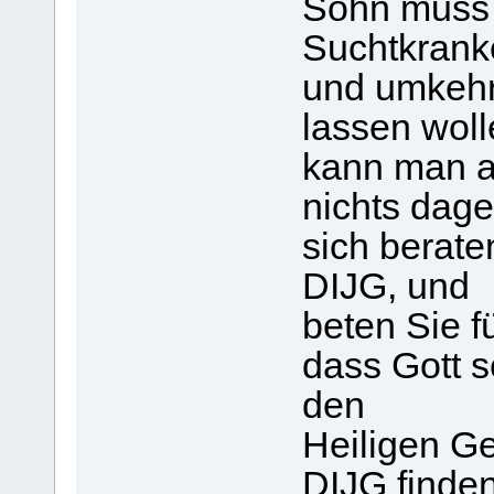
Sohn muss 
Suchtkrank
und umkehre
lassen woll
kann man 
nichts dage
sich berate
DIJG, und
beten Sie f
dass Gott s
den
Heiligen Ge
DIJG finden