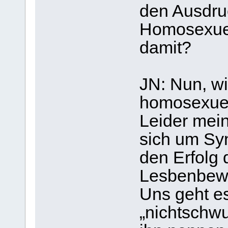
den Ausdru
Homosexuel
damit?
JN: Nun, w
homosexuel
Leider mein
sich um Sy
den Erfolg
Lesbenbewe
Uns geht e
„nichtschw