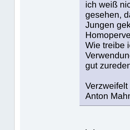
ich weiß ni
gesehen, d
Jungen gekü
Homoperver
Wie treibe 
Verwendung
gut zureden
Verzweifelt
Anton Mah