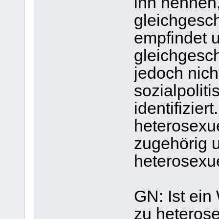
ihn nennen,
gleichgesc
empfindet 
gleichgesch
jedoch nic
sozialpolit
identifiziert
heterosexu
zugehörig 
heterosexue
GN: Ist ei
zu heterose