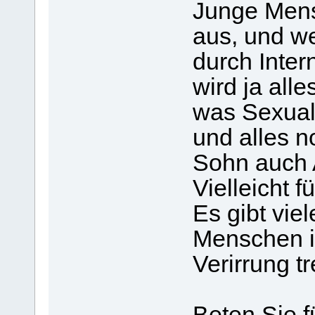
Junge Mens
aus, und we
durch Inter
wird ja all
was Sexualit
und alles no
Sohn auch 
Vielleicht f
Es gibt vie
Menschen i
Verirrung tr
Beten Sie 