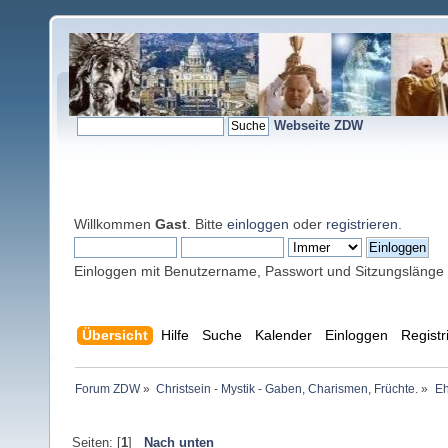
Webseite ZDW
Willkommen
Gast
. Bitte
einloggen
oder
registrieren
.
Einloggen mit Benutzername, Passwort und Sitzungslänge
Übersicht
Hilfe
Suche
Kalender
Einloggen
Registr
Forum ZDW
»
Christsein - Mystik - Gaben, Charismen, Früchte.
»
Eh
Seiten: [
1
]
Nach unten