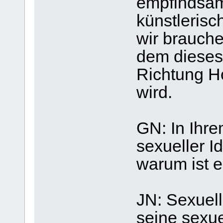
empfindsame
künstlerisc
wir brauche
dem dieses
Richtung H
wird.
GN: In Ihr
sexueller I
warum ist e
JN: Sexuell
seine sexuel