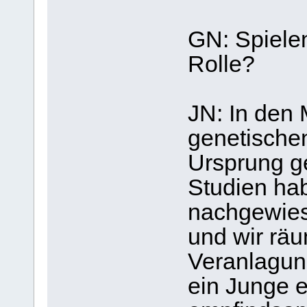
GN: Spiele
Rolle?
JN: In den 
genetische
Ursprung g
Studien ha
nachgewies
und wir räu
Veranlagun
ein Junge 