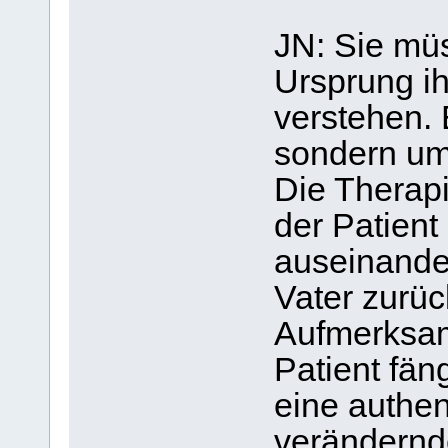
JN: Sie mü
Ursprung ih
verstehen. 
sondern um
Die Therapi
der Patient
auseinander
Vater zurüc
Aufmerksamk
Patient fän
eine authen
verändernd