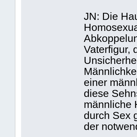
JN: Die Ha
Homosexuali
Abkoppelun
Vaterfigur,
Unsicherhei
Männlichke
einer männl
diese Sehns
männliche 
durch Sex g
der notwend