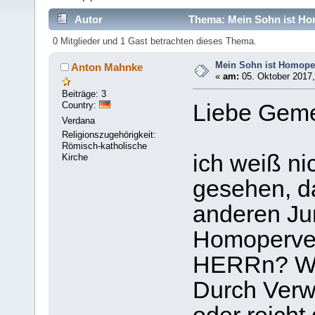
Autor
Thema: Mein Sohn ist Ho
0 Mitglieder und 1 Gast betrachten dieses Thema.
Mein Sohn ist Homope
Anton Mahnke
«
am:
05. Oktober 2017,
Beiträge: 3
Country:
Liebe Geme
Verdana
Religionszugehörigkeit:
Römisch-katholische
ich weiß ni
Kirche
gesehen, d
anderen Jun
Homoperver
HERRn? Wie
Durch Verw