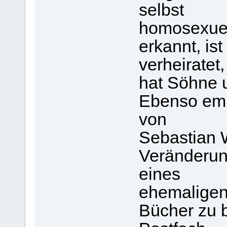
selbst
homosexuell
erkannt, ist
verheiratet,
hat Söhne u
Ebenso emp
von
Sebastian W
Veränderun
eines
ehemaligen
Bücher zu 