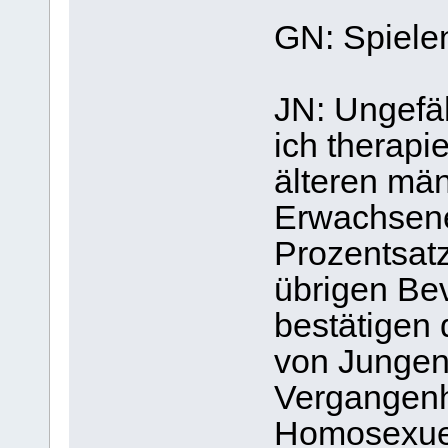
GN: Spiele
JN: Ungefäh
ich therapi
älteren mä
Erwachsenen
Prozentsatz 
übrigen Be
bestätigen
von Jungen 
Vergangenh
Homosexue