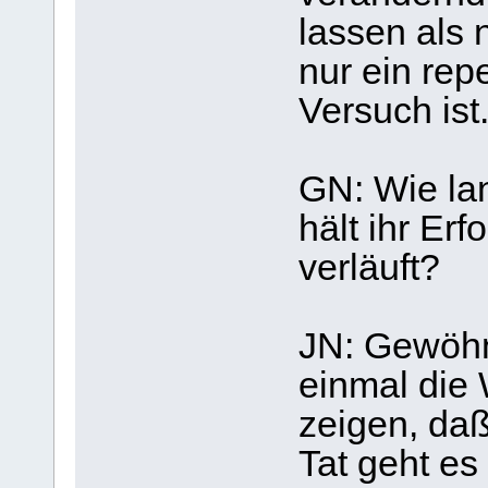
lassen als 
nur ein rep
Versuch ist
GN: Wie lan
hält ihr Erf
verläuft?
JN: Gewöhnl
einmal die 
zeigen, daß
Tat geht e