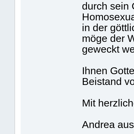
durch sein
Homosexual
in der gött
möge der W
geweckt we
Ihnen Gott
Beistand vo
Mit herzli
Andrea au