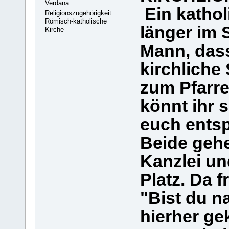
Verdana
Ein kathol
Religionszugehörigkeit:
Römisch-katholische
länger im S
Kirche
Mann, dass
kirchliche
zum Pfarre
könnt ihr 
euch entsp
Beide gehe
Kanzlei u
Platz. Da 
"Bist du n
hierher g