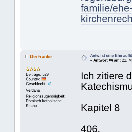
familie/ehe
kirchenrec
Antw:Ist eine Ehe aufl
DerFranke
«
Antwort #4 am:
21. Ma
.
Ich zitiere 
Beiträge: 529
Country:
Katechismu
Geschlecht:
Verdana
Religionszugehörigkeit:
Römisch-katholische
Kapitel 8
Kirche
406.