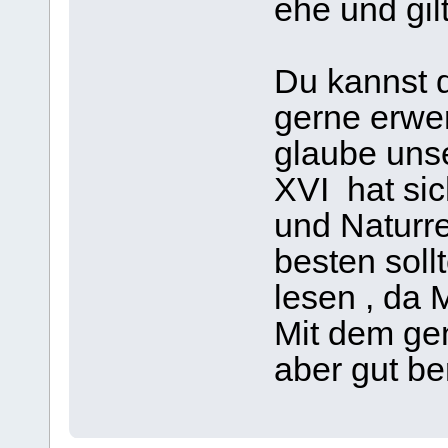
ehe und gilt
Du kannst 
gerne erwer
glaube unse
XVI hat si
und Naturr
besten soll
lesen , da 
Mit dem ge
aber gut be