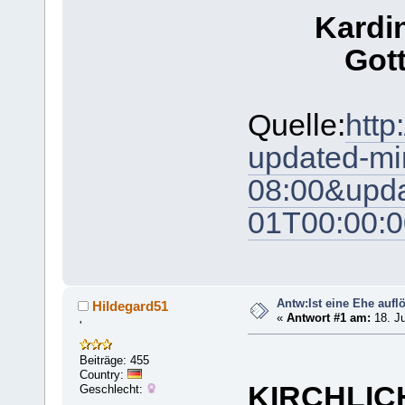
Kardin
Gott
Quelle:
http
updated-mi
08:00&upd
01T00:00:0
Antw:Ist eine Ehe aufl
Hildegard51
«
Antwort #1 am:
18. Ju
'
Beiträge: 455
Country:
KIRCHLI
Geschlecht: