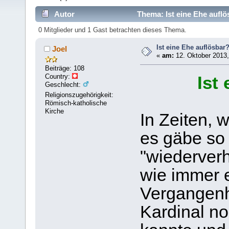
Autor
Thema: Ist eine Ehe auflö
0 Mitglieder und 1 Gast betrachten dieses Thema.
Ist eine Ehe auflösbar
Joel
«
am:
12. Oktober 2013,
Beiträge: 108
Country:
Ist
Geschlecht:
Religionszugehörigkeit:
Römisch-katholische
Kirche
In Zeiten, 
es gäbe so
"wiederverh
wie immer e
Vergangenh
Kardinal no