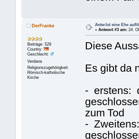
Antw:Ist eine Ehe aufl
DerFranke
«
Antwort #3 am:
24. Ok
.
Diese Aussa
Beiträge: 529
Country:
Geschlecht:
Verdana
Es gibt da 
Religionszugehörigkeit:
Römisch-katholische
Kirche
- erstens: d
geschlossen
zum Tod
- Zweitens:
geschlosse