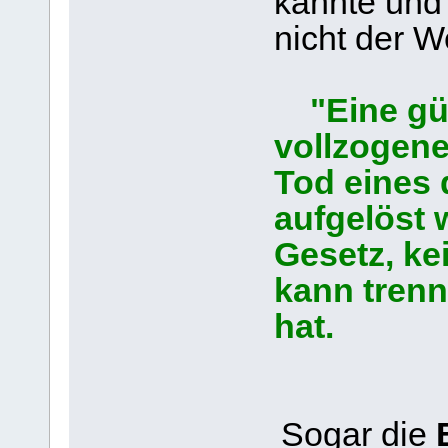
kannte und 
nicht der We
"Eine gül
vollzogen
Tod eines 
aufgelöst 
Gesetz, ke
kann tren
hat.
Sogar die