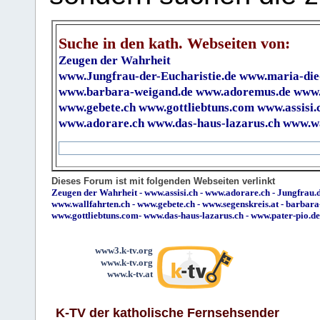
Suche in den kath. Webseiten von:
Zeugen der Wahrheit
www.Jungfrau-der-Eucharistie.de
www.maria-die
www.barbara-weigand.de
www.adoremus.de
www.
www.gebete.ch
www.gottliebtuns.com
www.assisi.
www.adorare.ch
www.das-haus-lazarus.ch
www.wa
Dieses Forum ist mit folgenden Webseiten verlinkt
Zeugen der Wahrheit
-
www.assisi.ch
-
www.adorare.ch
-
Jungfrau.d
www.wallfahrten.ch
-
www.gebete.ch
-
www.segenskreis.at
-
barbara
www.gottliebtuns.com
-
www.das-haus-lazarus.ch
-
www.pater-pio.de
www3.k-tv.org
www.k-tv.org
www.k-tv.at
K-TV der katholische Fernsehsender