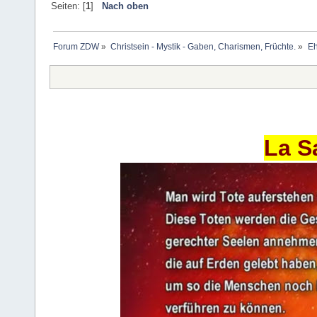
Seiten: [
1
]
Nach oben
Forum ZDW
»
Christsein - Mystik - Gaben, Charismen, Früchte.
»
Eh
La S