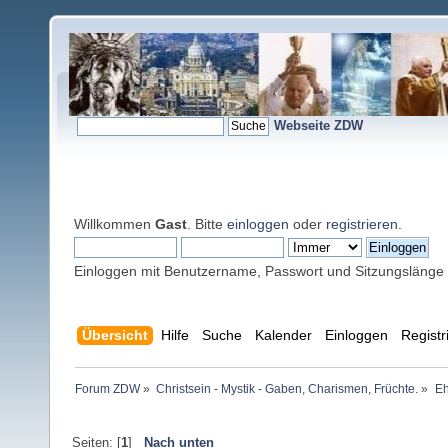
Webseite ZDW
Willkommen
Gast
. Bitte
einloggen
oder
registrieren
.
Einloggen mit Benutzername, Passwort und Sitzungslänge
Übersicht
Hilfe
Suche
Kalender
Einloggen
Registr
Forum ZDW
»
Christsein - Mystik - Gaben, Charismen, Früchte.
»
Eh
Seiten: [
1
]
Nach unten