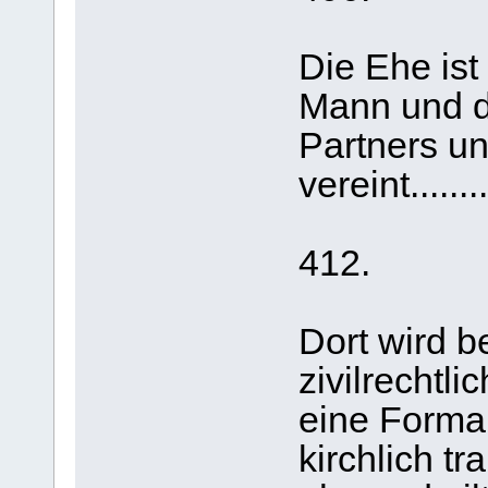
Die Ehe ist
Mann und d
Partners un
vereint.........
412.
Dort wird b
zivilrechtl
eine Formali
kirchlich tr