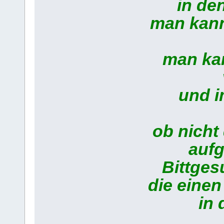
in de
man kann 
man kan
und 
ob nicht
aufg
Bittges
die einen
in 