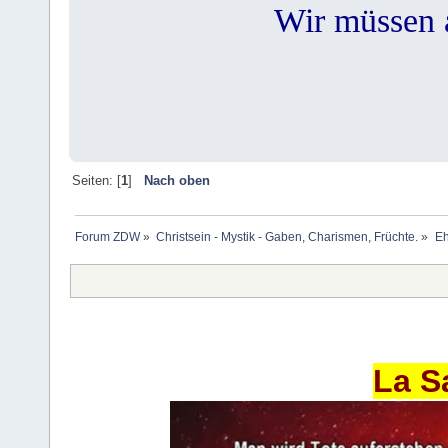
Wir müssen a
Seiten: [
1
]
Nach oben
Forum ZDW
»
Christsein - Mystik - Gaben, Charismen, Früchte.
»
Eh
La S