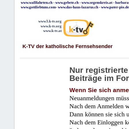
www.wallfahrten.ch
-
www.gebete.ch
-
www.segenskreis.at
-
barbara
www.gottliebtuns.com
-
www.das-haus-lazarus.ch
-
www.pater-pio.de
www3.k-tv.org
www.k-tv.org
www.k-tv.at
K-TV der katholische Fernsehsender
Nur registrier
Beiträge im Fo
Wenn Sie sich anme
Neuanmeldungen müsse
Nach dem Anmelden wir
Dann können sie sich 
Nach dem Einloggen kö