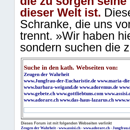
die zu sorgen seine
dieser Welt ist.
Diese
Schranke, die uns vo
trennt. »Wir haben hi
sondern suchen die z
Suche in den kath. Webseiten von:
Zeugen der Wahrheit
www.Jungfrau-der-Eucharistie.de
www.maria-die
www.barbara-weigand.de
www.adoremus.de
www.
www.gebete.ch
www.gottliebtuns.com
www.assisi.
www.adorare.ch
www.das-haus-lazarus.ch
www.wa
Dieses Forum ist mit folgenden Webseiten verlinkt
Zeugen der Wahrheit
-
www.assisi.ch
-
www.adorare.ch
-
Jungfrau.d