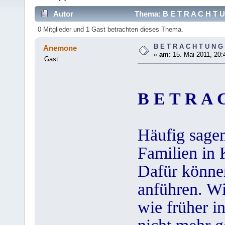
Autor
Thema: B E T R A C H T U
0 Mitglieder und 1 Gast betrachten dieses Thema.
B E T R A C H T U N G
Anemone
«
am:
15. Mai 2011, 20:
Gast
B E T R A 
Häufig sagen
Familien in 
Dafür können
anführen. Wi
wie früher i