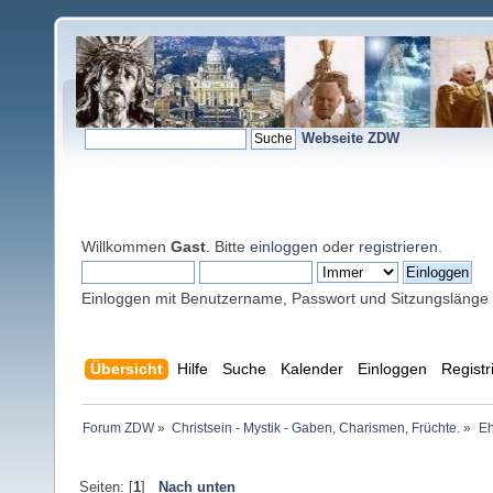
Webseite ZDW
Willkommen
Gast
. Bitte
einloggen
oder
registrieren
.
Einloggen mit Benutzername, Passwort und Sitzungslänge
Übersicht
Hilfe
Suche
Kalender
Einloggen
Registr
Forum ZDW
»
Christsein - Mystik - Gaben, Charismen, Früchte.
»
Eh
Seiten: [
1
]
Nach unten