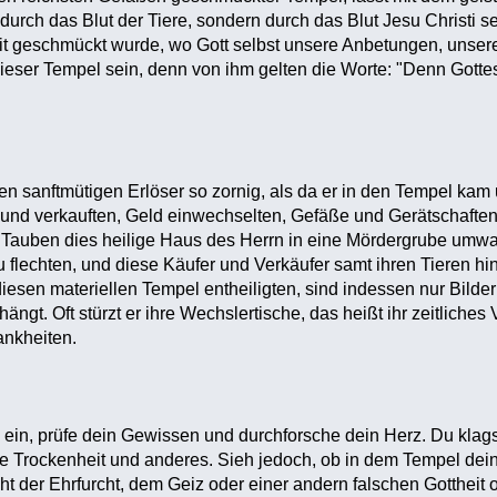
 durch das Blut der Tiere, sondern durch das Blut Jesu Christi s
eit geschmückt wurde, wo Gott selbst unsere Anbetungen, unser
ieser Tempel sein, denn von ihm gelten die Worte: "Denn Gottes T
n sanftmütigen Erlöser so zornig, als da er in den Tempel kam 
 und verkauften, Geld einwechselten, Gefäße und Gerätschaften
Tauben dies heilige Haus des Herrn in eine Mördergrube umwand
 flechten, und diese Käufer und Verkäufer samt ihren Tieren hin
iesen materiellen Tempel entheiligten, sind indessen nur Bilder 
ängt. Oft stürzt er ihre Wechslertische, das heißt ihr zeitliche
ankheiten.
s ein, prüfe dein Gewissen und durchforsche dein Herz. Du klag
he Trockenheit und anderes. Sieh jedoch, ob in dem Tempel dein
ht der Ehrfurcht, dem Geiz oder einer andern falschen Gottheit op