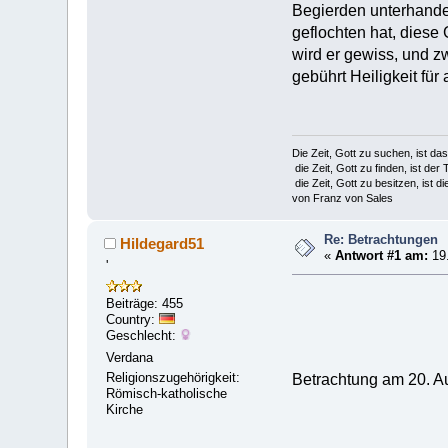
Begierden unterhandel
geflochten hat, diese 
wird er gewiss, und z
gebührt Heiligkeit für 
Die Zeit, Gott zu suchen, ist da
die Zeit, Gott zu finden, ist der 
die Zeit, Gott zu besitzen, ist di
von Franz von Sales
Re: Betrachtungen
Hildegard51
«
Antwort #1 am:
19.
'
Beiträge: 455
Country:
Geschlecht:
Verdana
Religionszugehörigkeit:
Betrachtung am 20. A
Römisch-katholische
Kirche