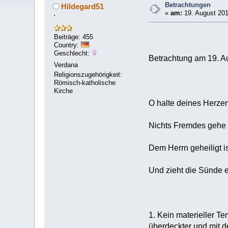
Betrachtungen
Hildegard51
«
am:
19. August 201
'
Beiträge: 455
Country:
Geschlecht:
Betrachtung am 19. A
Verdana
Religionszugehörigkeit:
Römisch-katholische
Kirche
O halte deines Herzen
Nichts Fremdes gehe 
Dem Herrn geheiligt is
Und zieht die Sünde ei
1. Kein materieller T
überdeckter und mit 