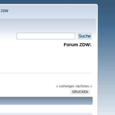
e ZDW
Forum ZDW:
« vorheriges
nächstes »
DRUCKEN