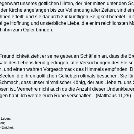
genwart unseres göttlichen Hirten, der hier mitten unter den S
der Kirche angefangen bis zur Vollendung aller Zeiten, sind eins
ihnen erteilt, und sie dadurch zur künftigen Seligkeit bereitet. 
selige Hoffnung und unsterbliche Liebe, die er im reichlichsten 
h ihm zum Opfer bringen.
Freundlichkeit zieht er seine getreuen Schäflein an, dass die E
bsale des Lebens freudig ertragen, alle Versuchungen des Fleis
n, und einen wahren Vorgeschmack des Himmels empfinden. D
Seelen, die ihren göttlichen Geliebten oftmals besuchen. Sie fü
e Schmach, dass unser himmlischer König, der aus Liebe zu uns
sen ist. Vermehre nicht auch du die Anzahl dieser Undankbaren.
gen habt. Ich werde euch Ruhe verschaffen." (Matthäus 11,29)
s Leben;
Tod;
e Ewigkeit.