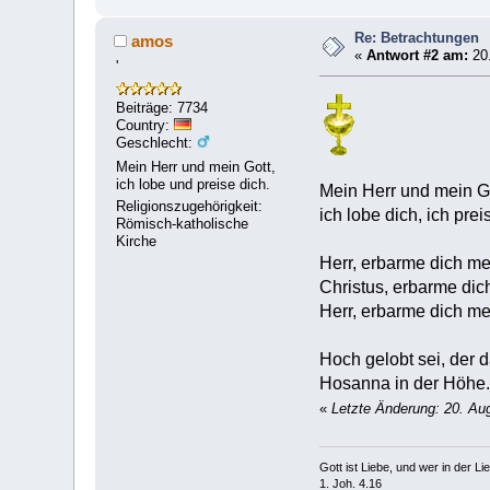
Re: Betrachtungen
amos
«
Antwort #2 am:
20.
'
Beiträge: 7734
Country:
Geschlecht:
Mein Herr und mein Gott,
ich lobe und preise dich.
Mein Herr und mein Go
Religionszugehörigkeit:
ich lobe dich, ich prei
Römisch-katholische
Kirche
Herr, erbarme dich me
Christus, erbarme dic
Herr, erbarme dich me
Hoch gelobt sei, der
Hosanna in der Höhe.
«
Letzte Änderung: 20. Au
Gott ist Liebe, und wer in der Lieb
1. Joh. 4.16