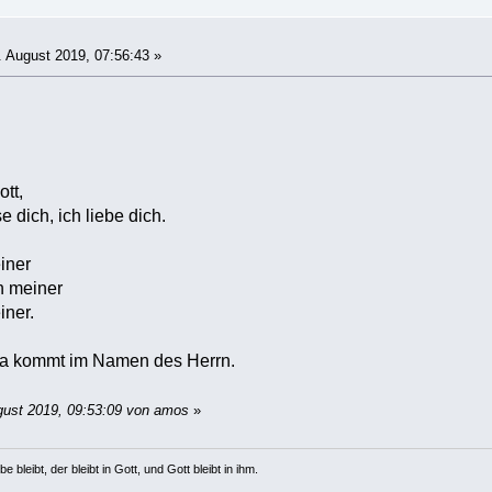
 August 2019, 07:56:43 »
tt,
se dich, ich liebe dich.
iner
h meiner
iner.
 da kommt im Namen des Herrn.
gust 2019, 09:53:09 von amos
»
e bleibt, der bleibt in Gott, und Gott bleibt in ihm.