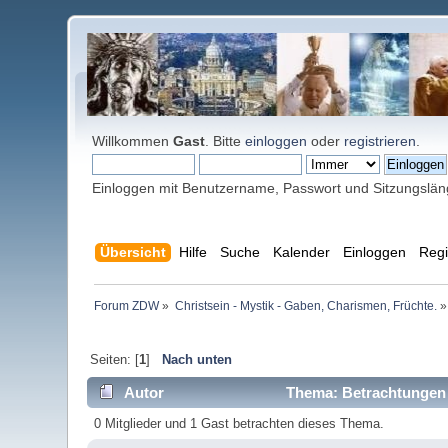
Willkommen
Gast
. Bitte
einloggen
oder
registrieren
.
Einloggen mit Benutzername, Passwort und Sitzungslä
Übersicht
Hilfe
Suche
Kalender
Einloggen
Regi
Forum ZDW
»
Christsein - Mystik - Gaben, Charismen, Früchte.
»
Seiten: [
1
]
Nach unten
Autor
Thema: Betrachtungen 
0 Mitglieder und 1 Gast betrachten dieses Thema.