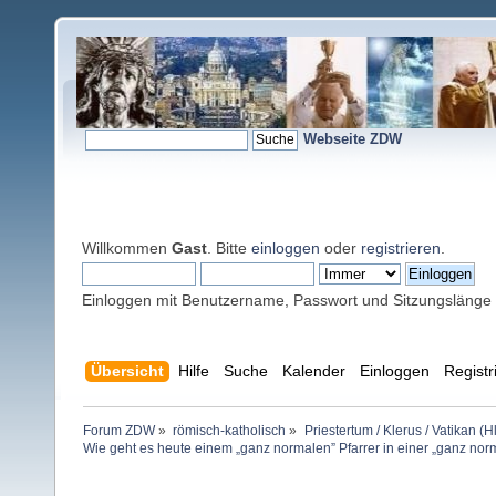
Webseite ZDW
Willkommen
Gast
. Bitte
einloggen
oder
registrieren
.
Einloggen mit Benutzername, Passwort und Sitzungslänge
Übersicht
Hilfe
Suche
Kalender
Einloggen
Registr
Forum ZDW
»
römisch-katholisch
»
Priestertum / Klerus / Vatikan (Hl
Wie geht es heute einem „ganz normalen” Pfarrer in einer „ganz nor