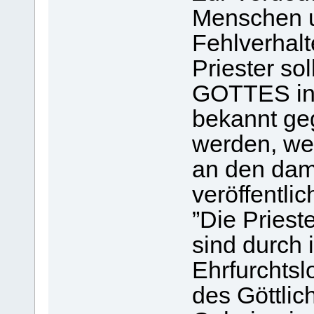
Menschen u
Fehlverhalt
Priester s
GOTTES in 
bekannt g
werden, we
an den dam
veröffentlic
”Die Priest
sind durch 
Ehrfurchtsl
des Göttlic