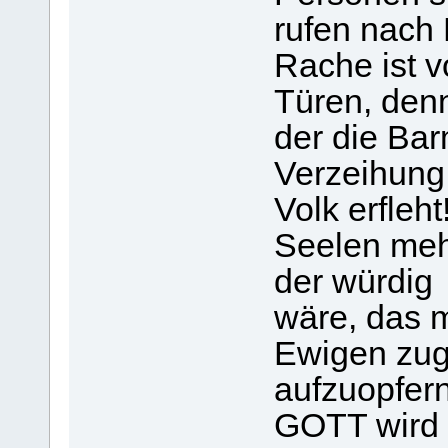
rufen nach 
Rache ist v
Türen, den
der die Bar
Verzeihung 
Volk erfleh
Seelen meh
der würdig
wäre, das 
Ewigen zug
aufzuopfern
GOTT wird i