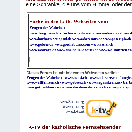
eine Schranke, die uns vom Himmel oder der H
Suche in den kath. Webseiten von:
Zeugen der Wahrheit
www.Jungfrau-der-Eucharistie.de
www.maria-die-makellose.d
www.barbara-weigand.de
www.adoremus.de
www.pater-pio.de
www.gebete.ch
www.gottliebtuns.com
www.assisi.ch
www.adorare.ch
www.das-haus-lazarus.ch
www.wallfahrten.ch
Dieses Forum ist mit folgenden Webseiten verlinkt
Zeugen der Wahrheit
-
www.assisi.ch
-
www.adorare.ch
-
Jungfra
www.wallfahrten.ch
-
www.gebete.ch
-
www.segenskreis.at
-
barb
www.gottliebtuns.com
-
www.das-haus-lazarus.ch
-
www.pater-pi
www3.k-tv.org
www.k-tv.org
www.k-tv.at
K-TV der katholische Fernsehsender