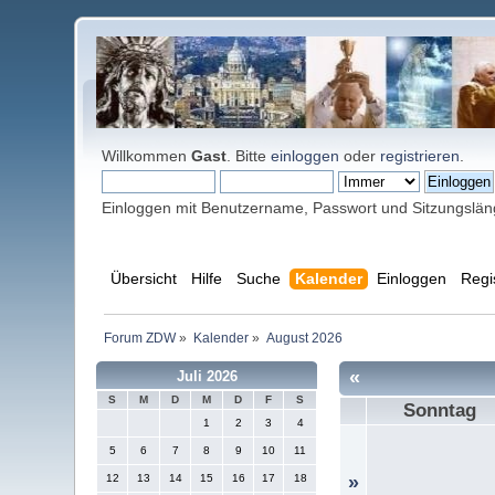
Willkommen
Gast
. Bitte
einloggen
oder
registrieren
.
Einloggen mit Benutzername, Passwort und Sitzungslä
Übersicht
Hilfe
Suche
Kalender
Einloggen
Regi
Forum ZDW
»
Kalender
»
August 2026
«
Juli 2026
S
M
D
M
D
F
S
Sonntag
1
2
3
4
5
6
7
8
9
10
11
12
13
14
15
16
17
18
»