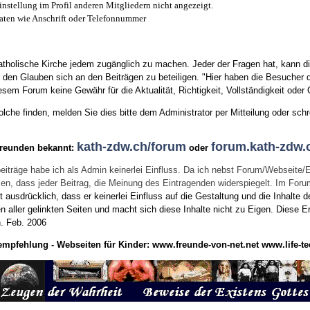
instellung im Profil anderen Mitgliedern nicht angezeigt.
aten wie Anschrift oder Telefonnummer
tholische Kirche jedem zugänglich zu machen. Jeder der Fragen hat, kann di
den Glauben sich an den Beiträgen zu beteiligen. "Hier haben die Besucher d
sem Forum keine Gewähr für die Aktualität, Richtigkeit, Vollständigkeit oder Q
he finden, melden Sie dies bitte dem Administrator per Mitteilung oder schr
kath-zdw.ch/forum
forum.kath-zdw.
Freunden bekannt:
oder
eiträge habe ich als Admin keinerlei Einfluss. Da ich nebst Forum/Webseite/
wissen, dass jeder Beitrag, die Meinung des Eintragenden widerspiegelt. Im Fo
usdrücklich, dass er keinerlei Einfluss auf die Gestaltung und die Inhalte d
en aller gelinkten Seiten und macht sich diese Inhalte nicht zu Eigen.
Diese Er
n.
Feb. 2006
empfehlung - Webseiten für Kinder:
www.freunde-von-net.net
www.life-te