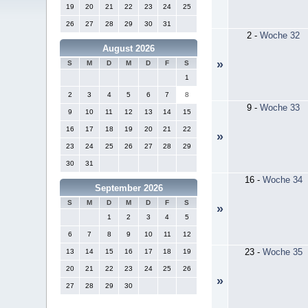
19
20
21
22
23
24
25
26
27
28
29
30
31
2
-
Woche 32
August 2026
»
S
M
D
M
D
F
S
1
2
3
4
5
6
7
8
9
-
Woche 33
9
10
11
12
13
14
15
16
17
18
19
20
21
22
»
23
24
25
26
27
28
29
30
31
16
-
Woche 34
September 2026
S
M
D
M
D
F
S
»
1
2
3
4
5
6
7
8
9
10
11
12
23
-
Woche 35
13
14
15
16
17
18
19
20
21
22
23
24
25
26
»
27
28
29
30