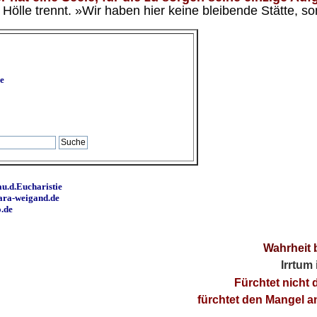
ölle trennt. »Wir haben hier keine bleibende Stätte, so
e
u.d.Eucharistie
ara-weigand.de
o.de
Wahrheit 
Irrtum
Fürchtet nicht 
fürchtet den Mangel 