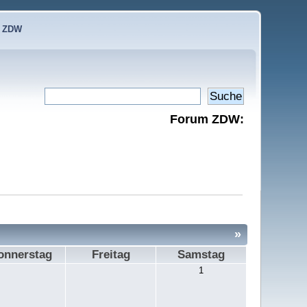
e ZDW
Forum ZDW:
»
onnerstag
Freitag
Samstag
1