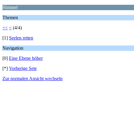
Himmel
Themen
<<
<
(4/4)
[1]
Seelen retten
Navigation
[0]
Eine Ebene höher
[*]
Vorherige Sete
Zur normalen Ansicht wechseln