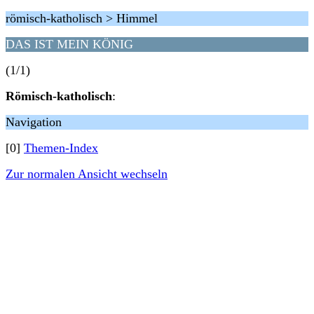
römisch-katholisch > Himmel
DAS IST MEIN KÖNIG
(1/1)
Römisch-katholisch
:
Navigation
[0]
Themen-Index
Zur normalen Ansicht wechseln