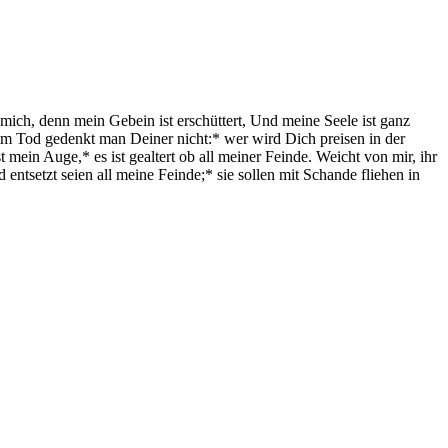
mich, denn mein Gebein ist erschüttert, Und meine Seele ist ganz
 im Tod gedenkt man Deiner nicht:* wer wird Dich preisen in der
ein Auge,* es ist gealtert ob all meiner Feinde. Weicht von mir, ihr
ntsetzt seien all meine Feinde;* sie sollen mit Schande fliehen in