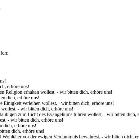
.
Herr.
ns!
ich, erhöre uns!
n Religion erhalten wollest, - wir bitten dich, erhöre uns!
ten dich, erhöre uns!
inigkeit verleihen wollest, - wir bitten dich, erhöre uns!
ollest, - wir bitten dich, erhöre uns!
läubigen zum Licht des Evangeliums führen wollest, - wir bitten dich, 
t, - wir bitten dich, erhöre uns!
n dich, erhöre uns!
itten dich, erhöre uns!
 Wohltäter vor der ewigen Verdammnis bewahrest, - wir bitten dich, er