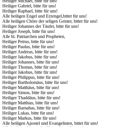
Heiliger Michael, bitte für uns!
Heiliger Gabriel, bitte für uns!
Heiliger Raphael, bitte für uns!
Alle heiligen Engel und Erzengel,bittet für uns!
Alle heiligen Chöre der seligen Geister, bittet für uns!
Heiliger Johannes der Täufer, bitte für uns!
Heiliger Joseph, bitte für uns!
Alle hl. Patriarchen und Propheten,
Heiliger Petrus, bitte für uns!
Heiliger Paulus, bitte für uns!
Heiliger Andreas, bitte für uns!
Heiliger Jakobus, bitte für uns!
Heiliger Johannes, bitte für uns!
Heiliger Thomas, bitte für uns!
Heiliger Jakobus, bitte für uns!
Heiliger Philippus, bitte für uns!
Heiliger Bartholomäus, bitte für uns!
Heiliger Matthäus, bitte für uns!
Heiliger Simon, bitte für uns!
Heiliger Thaddäus, bitte für uns!
Heiliger Matthias, bitte für uns!
Heiliger Barnabas, bitte für uns!
Heiliger Lukas, bitte für uns!
Heiliger Markus, bitte für uns!
Alle heiligen Apostel und Evangelisten, bittet für uns!