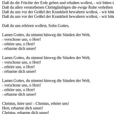
Daß du die Früchte der Erde geben und erhalten wollest, - wir bitten d
Daß du allen verstorbenen Christgläubigen die ewige Ruhe verleihen wo
Daß du uns vor der Geißel der Krankheit bewahren wollest, - wir bitte
Daß du uns vor der Geißel der Krankheit bewahren wollest, - wir bitte
Daß du uns erhören wollest, Sohn Gottes,
Lamm Gottes, du nimmst hinweg die Sünden der Welt,
- verschone uns, o Herr!
- erhöre uns, o Herr!
- erbarme dich unser!
Lamm Gottes, du nimmst hinweg die Sünden der Welt,
- verschone uns, o Herr!
- erhöre uns, o Herr!
- erbarme dich unser!
Lamm Gottes, du nimmst hinweg die Sünden der Welt,
- verschone uns, o Herr!
- erhöre uns, o Herr!
- erbarme dich unser!
Christus, höre uns! - Christus, erhöre uns!
Herr, erbarme dich unser!
Christus, erbarme dich unser!