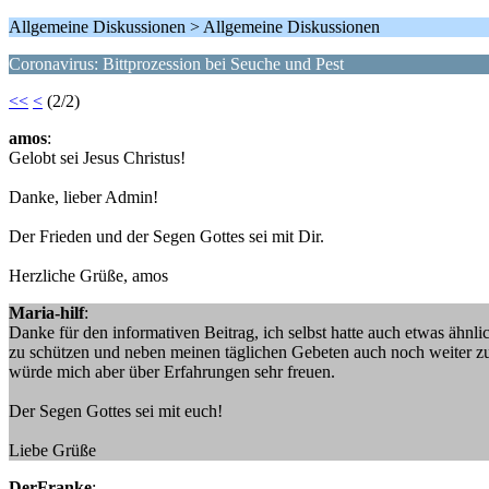
Allgemeine Diskussionen > Allgemeine Diskussionen
Coronavirus: Bittprozession bei Seuche und Pest
<<
<
(2/2)
amos
:
Gelobt sei Jesus Christus!
Danke, lieber Admin!
Der Frieden und der Segen Gottes sei mit Dir.
Herzliche Grüße, amos
Maria-hilf
:
Danke für den informativen Beitrag, ich selbst hatte auch etwas ähnl
zu schützen und neben meinen täglichen Gebeten auch noch weiter zu
würde mich aber über Erfahrungen sehr freuen.
Der Segen Gottes sei mit euch!
Liebe Grüße
DerFranke
: