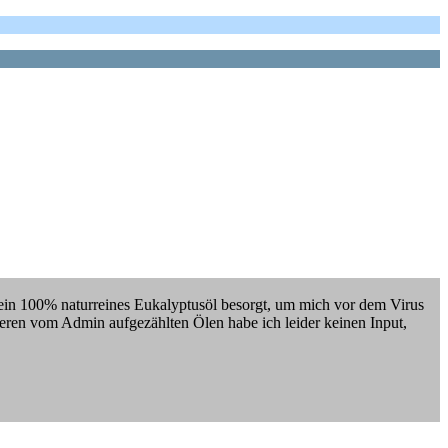
u ein 100% naturreines Eukalyptusöl besorgt, um mich vor dem Virus
eren vom Admin aufgezählten Ölen habe ich leider keinen Input,