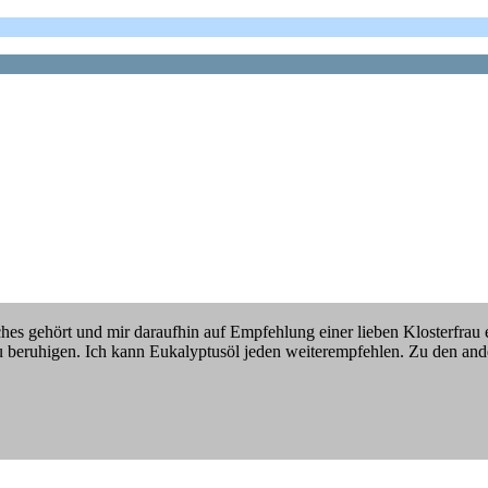
iches gehört und mir daraufhin auf Empfehlung einer lieben Klosterfra
 beruhigen. Ich kann Eukalyptusöl jeden weiterempfehlen. Zu den and