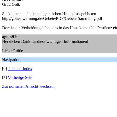
Grüß Gott,
Sie können auch die heiligen sieben Himmelsriegel beten
http://gottes-warnung.de/Gebete/PDF/Gebete-Sammlung.pdf
Dort ist die Verheißung dabei, das in das Haus keine üble Pestilenz
agnes91
:
Herzlichen Dank für diese wichtigen Informationen!
Liebe Grüße
Navigation
[0]
Themen-Index
[*]
Vorherige Sete
Zur normalen Ansicht wechseln