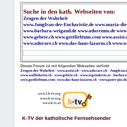
Suche in den kath. Webseiten von:
Zeugen der Wahrheit
www.Jungfrau-der-Eucharistie.de
www.maria-die
www.barbara-weigand.de
www.adoremus.de
www.
www.gebete.ch
www.gottliebtuns.com
www.assisi.
www.adorare.ch
www.das-haus-lazarus.ch
www.wa
Dieses Forum ist mit folgenden Webseiten verlinkt
Zeugen der Wahrheit
-
www.assisi.ch
-
www.adorare.ch
-
Jungfrau.d
www.wallfahrten.ch
-
www.gebete.ch
-
www.segenskreis.at
-
barbara
www.gottliebtuns.com
-
www.das-haus-lazarus.ch
-
www.pater-pio.de
www3.k-tv.org
www.k-tv.org
www.k-tv.at
K-TV der katholische Fernsehsender