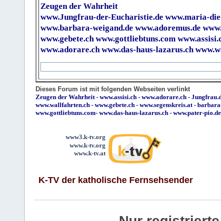
Zeugen der Wahrheit
www.Jungfrau-der-Eucharistie.de
www.maria-die
www.barbara-weigand.de
www.adoremus.de
www.
www.gebete.ch
www.gottliebtuns.com
www.assisi.
www.adorare.ch
www.das-haus-lazarus.ch
www.wa
Dieses Forum ist mit folgenden Webseiten verlinkt
Zeugen der Wahrheit
-
www.assisi.ch
-
www.adorare.ch
-
Jungfrau.d
www.wallfahrten.ch
-
www.gebete.ch
-
www.segenskreis.at
-
barbara
www.gottliebtuns.com
-
www.das-haus-lazarus.ch
-
www.pater-pio.de
www3.k-tv.org
www.k-tv.org
www.k-tv.at
K-TV der katholische Fernsehsender
Nur registrier