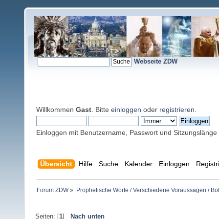
Webseite ZDW
Willkommen
Gast
. Bitte
einloggen
oder
registrieren
.
Einloggen mit Benutzername, Passwort und Sitzungslänge
Übersicht
Hilfe
Suche
Kalender
Einloggen
Registr
Forum ZDW
»
Prophetische Worte / Verschiedene Voraussagen / Bo
Seiten: [
1
]
Nach unten