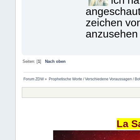
ich ha
angeschaut,
zeichen vo
anzusehen 
Seiten: [
1
]
Nach oben
Forum ZDW
»
Prophetische Worte / Verschiedene Voraussagen / Bo
La S