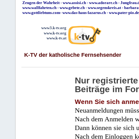
Zeugen der Wahrheit
-
www.assisi.ch
-
www.adorare.ch
-
Jungfrau.d
www.wallfahrten.ch
-
www.gebete.ch
-
www.segenskreis.at
-
barbara
www.gottliebtuns.com
-
www.das-haus-lazarus.ch
-
www.pater-pio.de
www3.k-tv.org
www.k-tv.org
www.k-tv.at
K-TV der katholische Fernsehsender
Nur registrier
Beiträge im Fo
Wenn Sie sich anme
Neuanmeldungen müsse
Nach dem Anmelden wir
Dann können sie sich 
Nach dem Einloggen kö