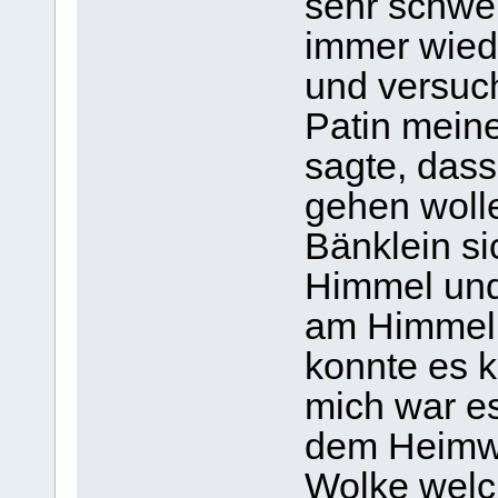
sehr schwer
immer wieder
und versuch
Patin meine
sagte, dass
gehen wolle
Bänklein si
Himmel und
am Himmel,
konnte es 
mich war e
dem Heimwe
Wolke welc