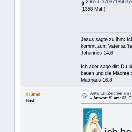
26656_370371866374
1358 Mal.)
Jesus sagte zu ihm: Ic
kommt zum Vater außer
Johannes 14,6
Ich aber sage dir: Du 
bauen und die Mächte d
Matthäus 16,8
Antw:Ein Zeichen am 
Krümel
«
Antwort #1 am:
03. Ok
Gast