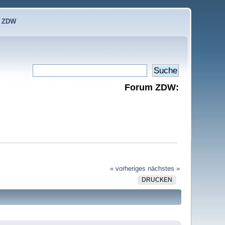
e ZDW
Forum ZDW:
« vorheriges
nächstes »
DRUCKEN