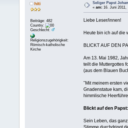
Seliger Papst Johan
hiti
«
am:
16. Juni 2011,
Liebe Leser/innen!
Beiträge: 482
Country:
Geschlecht:
Heute bin ich auf die
Religionszugehörigkeit:
Römisch-katholische
BLICKT AUF DEN P
Kirche
Am 13. Mai 1982, Jahr
teilt die Muttergottes 
(aus dem Blauen Buc
"Mit meinem ersten vi
Gnadenstatue kam, die
himmlische Heerführer
Blickt auf den Papst:
Sein Leben, das ganz 
Stimme durchdringt de