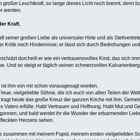
 großer Leuchtkraft, so lange dieses Licht noch brennt, denn ba
er werden.
der Kraft.
raft seiner großen Liebe als universaler Hirte und als Stellvert
er Kritik noch Hindernisse; er lässt sich durch Bedrohungen und 
eschützt durcheilt er wie ein vertrauensvolles Kind, das sich i
e. Und so steigt er täglich seinen schmerzvollen Kalvarienber
t, ist ihm von mir schon vorausgesagt worden.
reue, vielgeliebte Söhne, die ich euch von allen Teilen der Wel
ragt heute das große Kreuz der ganzen Kirche mit ihm. Gemein
es Vaters erfülle. Habt Vertrauen und Hoffnung. Habt Mut und G
egonnen, und bald werdet ihr die Wunder der erbarmenden Lieb
fleckten Herzens sehen.
e zusammen mit meinem Papst, meinem ersten vielgeliebten Soh