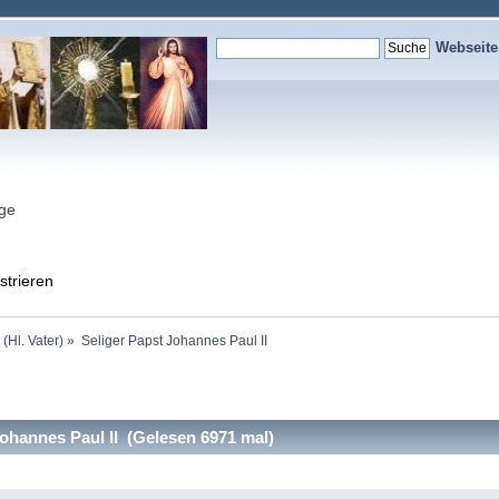
Webseit
nge
strieren
 (Hl. Vater)
»
Seliger Papst Johannes Paul II
ohannes Paul II (Gelesen 6971 mal)