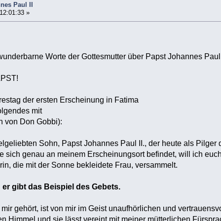
nes Paul II
 12:01:33 »
 wunderbarne Worte der Gottesmutter über Papst Johannes Paul 
APST!
estag der ersten Erscheinung in Fatima
folgendes mit
h von Don Gobbi):
elgeliebten Sohn, Papst Johannes Paul II., der heute als Pilge
 sich genau an meinem Erscheinungsort befindet, will ich euch 
in, die mit der Sonne bekleidete Frau, versammelt.
 er gibt das Beispiel des Gebets.
mir gehört, ist von mir im Geist unaufhörlichen und vertrauens
n Himmel und sie lässt vereint mit meiner mütterlichen Fürspr