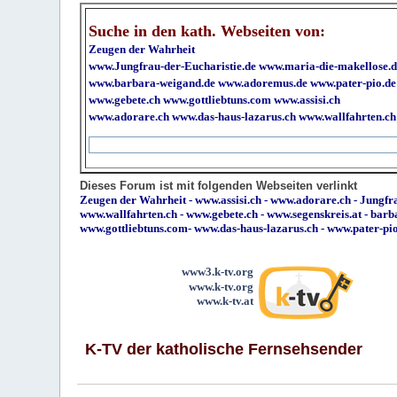
Suche in den kath. Webseiten von:
Zeugen der Wahrheit
www.Jungfrau-der-Eucharistie.de
www.maria-die-makellose.d
www.barbara-weigand.de
www.adoremus.de
www.pater-pio.de
www.gebete.ch
www.gottliebtuns.com
www.assisi.ch
www.adorare.ch
www.das-haus-lazarus.ch
www.wallfahrten.ch
Dieses Forum ist mit folgenden Webseiten verlinkt
Zeugen der Wahrheit
-
www.assisi.ch
-
www.adorare.ch
-
Jungfra
www.wallfahrten.ch
-
www.gebete.ch
-
www.segenskreis.at
-
barb
www.gottliebtuns.com
-
www.das-haus-lazarus.ch
-
www.pater-pi
www3.k-tv.org
www.k-tv.org
www.k-tv.at
K-TV der katholische Fernsehsender