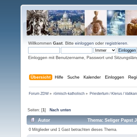
Willkommen
Gast
. Bitte
einloggen
oder
registrieren
.
Einloggen mit Benutzername, Passwort und Sitzungslä
Übersicht
Hilfe
Suche
Kalender
Einloggen
Regi
Forum ZDW
»
römisch-katholisch
»
Priestertum / Klerus / Vatikan
Seiten: [
1
]
Nach unten
Autor
Thema: Seliger Papst J
0 Mitglieder und 1 Gast betrachten dieses Thema.