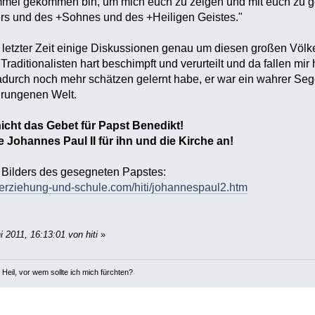
mel gekommen bin, um mich euch zu zeigen und mit euch zu 
rs und des +Sohnes und des +Heiligen Geistes."
n letzter Zeit einige Diskussionen genau um diesen großen Völke
raditionalisten hart beschimpft und verurteilt und da fallen mi
adurch noch mehr schätzen gelernt habe, er war ein wahrer Sege
rungenen Welt.
nicht das Gebet für Papst Benedikt!
e Johannes Paul II für ihn und die Kirche an!
t Bilders des gesegneten Papstes:
e-erziehung-und-schule.com/hiti/johannespaul2.htm
 2011, 16:13:01 von hiti
»
 Heil, vor wem sollte ich mich fürchten?