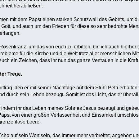
hheit herabfließen.
mmen mit dem Papst einen starken Schutzwall des Gebets, um d
zu Gott, und auch um den Frieden für diese so sehr bedrohte M
erlangen.
n Rosenkranz; um das von euch zu erbitten, bin ich auch hierh
bleme für die Kirche und die Welt trotz aller menschlichen Mit
r euch ein Zeichen, dass ihr nun das ganze Vertrauen in die Kra
der Treue.
uftrag, den er mit seiner Nachfolge auf dem Stuhl Petri erhalten h
d durch sein Leben bezeugt. Somit ist das Licht, das er überall
m, indem ihr das Leben meines Sohnes Jesus bezeugt und getre
r Papst von einer großen Verlassenheit und Einsamkeit umschlos
e grenzenlose Leere.
Echo auf sein Wort sein, das immer mehr verbreitet, angehört und