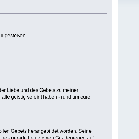
II gestoßen:
r der Liebe und des Gebets zu meiner
alle geistig vereint haben - rund um eure
vollen Gebets herangebildet worden. Seine
ache - gerade heute einen Gnadenregen auf