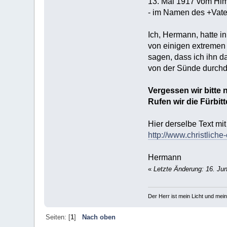
13. Mai 1917 vom Him
- im Namen des +Vate
Ich, Hermann, hatte i
von einigen extremen T
sagen, dass ich ihn d
von der Sünde durchd
Vergessen wir bitte 
Rufen wir die Fürbitt
Hier derselbe Text mi
http://www.christlich
Hermann
«
Letzte Änderung: 16. Juni
Der Herr ist mein Licht und mein
Seiten: [
1
]
Nach oben