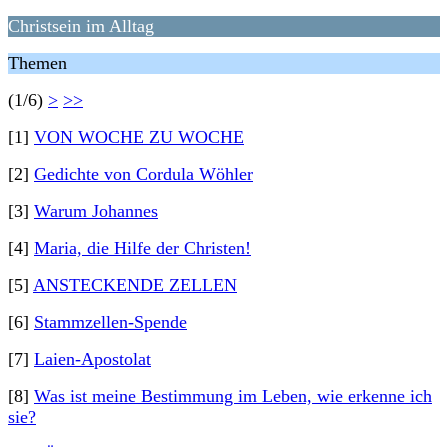
Christsein im Alltag
Themen
(1/6)
>
>>
[1]
VON WOCHE ZU WOCHE
[2]
Gedichte von Cordula Wöhler
[3]
Warum Johannes
[4]
Maria, die Hilfe der Christen!
[5]
ANSTECKENDE ZELLEN
[6]
Stammzellen-Spende
[7]
Laien-Apostolat
[8]
Was ist meine Bestimmung im Leben, wie erkenne ich
sie?