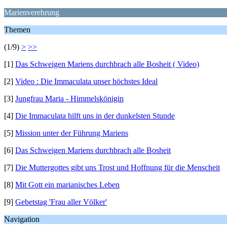
Marienverehrung
Themen
(1/9)
>
>>
[1]
Das Schweigen Mariens durchbrach alle Bosheit ( Video)
[2]
Video : Die Immaculata unser höchstes Ideal
[3]
Jungfrau Maria - Himmelskönigin
[4]
Die Immaculata hilft uns in der dunkelsten Stunde
[5]
Mission unter der Führung Mariens
[6]
Das Schweigen Mariens durchbrach alle Bosheit
[7]
Die Muttergottes gibt uns Trost und Hoffnung für die Menscheit
[8]
Mit Gott ein marianisches Leben
[9]
Gebetstag 'Frau aller Völker'
Navigation