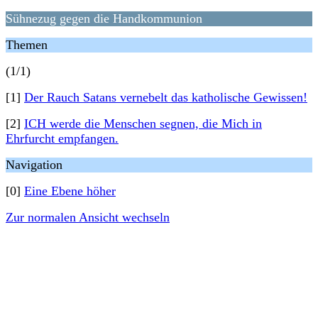
Sühnezug gegen die Handkommunion
Themen
(1/1)
[1]
Der Rauch Satans vernebelt das katholische Gewissen!
[2]
ICH werde die Menschen segnen, die Mich in
Ehrfurcht empfangen.
Navigation
[0]
Eine Ebene höher
Zur normalen Ansicht wechseln