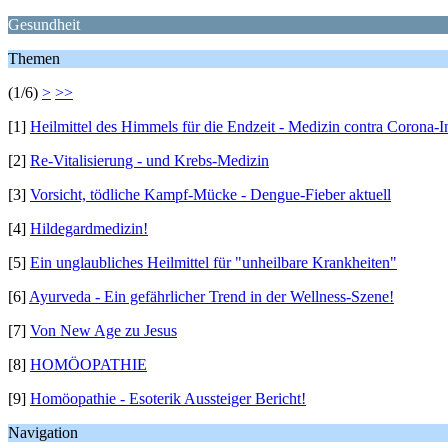
Gesundheit
Themen
(1/6)
>
>>
[1]
Heilmittel des Himmels für die Endzeit - Medizin contra Corona-I
[2]
Re-Vitalisierung - und Krebs-Medizin
[3]
Vorsicht, tödliche Kampf-Mücke - Dengue-Fieber aktuell
[4]
Hildegardmedizin!
[5]
Ein unglaubliches Heilmittel für "unheilbare Krankheiten"
[6]
Ayurveda - Ein gefährlicher Trend in der Wellness-Szene!
[7]
Von New Age zu Jesus
[8]
HOMÖOPATHIE
[9]
Homöopathie - Esoterik Aussteiger Bericht!
Navigation