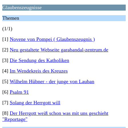
Glaubenszeugnisse
Themen
(1/1)
[1]
Novene von Pompei ( Glaubenszeugnis )
[2]
Neu gestaltete Webseite garabandal-zentrum.de
[3]
Die Sendung des Katholiken
[4]
Im Wendekreis des Kreuzes
[5]
Wilhelm Hübner - der junge von Lauban
[6]
Psalm 91
[7]
Solang der Herrgott will
[8]
Der Herrgott weiß schon was mit uns geschieht
"Reportage"