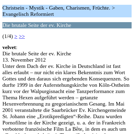
Christsein - Mystik - Gaben, Charismen, Früchte. >
Evangelisch Reformiert
Die brutale Seite der ev. Kirche
(1/4)
>
>>
velvet
:
Die brutale Seite der ev. Kirche
13. November 2012
Unter dem Dach der ev. Kirche in Deutschland ist fast
alles erlaubt – nur nicht ein klares Bekenntnis zum Wort
Gottes und den daraus sich ergebenden Konsequenzen. So
durfte 1999 in der Auferstehungskirche von Köln-Ostheim
kurz vor der Walpurgisnacht eine Tanzperformance zum
Thema Hexen aufgeführt werden – getanzte
Hexenverbrennung zu gregorianischem Gesang. Im Mai
2001 veranstaltete die Saarbrücker Ev. Kirchengemeinde
St. Johann eine „Erotikpredigten“-Reihe. Dazu wurden
Pornofilme in der Kirche gezeigt, u. a. der in Frankreich
verbotene französische Film La Bête, in dem es auch um