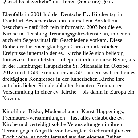
„Geschlechtsverkehr“ mit Tieren (Sodomie) geht.
Ebenfalls in 2001 lud der Deutsche Ev. Kirchentag in
Frankfurt Besucher dazu ein, einmal ein Bordell zu
besuchen – natürlich rein informativ. 2003 bot die ev.
Kirche in Flensburg Trennungsgottesdienste an, in denen
auch ein Segensritual für Geschiedene vorkam. Diese
Reihe der für einen gläubigen Christen unfasslichen
Ereignisse innerhalb der ev. Kirche ließe sich beliebig
fortsetzen. Ihren letzten Höhepunkt erlebte diese Reihe, als
in der Hamburger Hauptkirche St. Michaelis im Oktober
2012 rund 1.500 Freimaurer aus 50 Ländern während eines
dreitägigen Kongresses in der lutherischen Kirche ihre
antichristlichen Rituale abhalten konnten. Freimaurer-
Versammlung in einer ev. Kirche – bis dahin in Europa ein
Novum.
Kinofilme, Disko, Modenschauen, Kunst-Happenings,
Freimaurer-Versammlungen – fast alles erlaubt die ev.
Kirche und verteidigt solche Veranstaltungen in ihrem
Terrain gegen Angriffe von besorgten Kirchenmitgliedern.
Doch wehe, es pocht jemand aus den eigenen Reihen