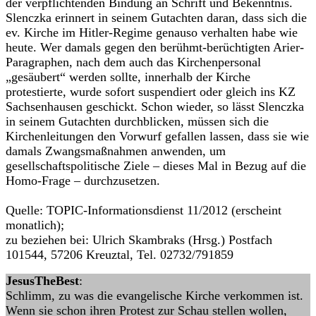
der verpflichtenden Bindung an Schrift und Bekenntnis.
Slenczka erinnert in seinem Gutachten daran, dass sich die
ev. Kirche im Hitler-Regime genauso verhalten habe wie
heute. Wer damals gegen den berühmt-berüchtigten Arier-
Paragraphen, nach dem auch das Kirchenpersonal
„gesäubert“ werden sollte, innerhalb der Kirche
protestierte, wurde sofort suspendiert oder gleich ins KZ
Sachsenhausen geschickt. Schon wieder, so lässt Slenczka
in seinem Gutachten durchblicken, müssen sich die
Kirchenleitungen den Vorwurf gefallen lassen, dass sie wie
damals Zwangsmaßnahmen anwenden, um
gesellschaftspolitische Ziele – dieses Mal in Bezug auf die
Homo-Frage – durchzusetzen.
Quelle: TOPIC-Informationsdienst 11/2012 (erscheint
monatlich);
zu beziehen bei: Ulrich Skambraks (Hrsg.) Postfach
101544, 57206 Kreuztal, Tel. 02732/791859
JesusTheBest
:
Schlimm, zu was die evangelische Kirche verkommen ist.
Wenn sie schon ihren Protest zur Schau stellen wollen,